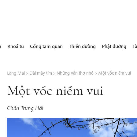
h
Khoá tu
Cổng tam quan
Thiền đường
Phật đường
Tà
Làng Mai
>
Đài mây tím
>
Những vần thơ nhỏ
>
Một vốc niềm vui
Một vốc niềm vui
Chân Trung Hải