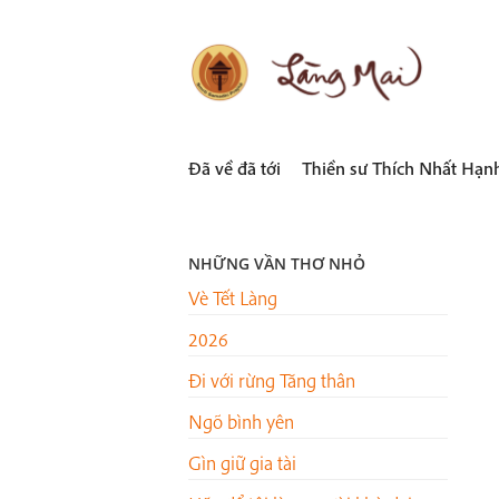
Skip
to
content
LÀNG MAI
Thích Nhất Hạnh
Đã về đã tới
Thiền sư Thích Nhất Hạn
NHỮNG VẦN THƠ NHỎ
Vè Tết Làng
2026
Đi với rừng Tăng thân
Ngõ bình yên
Gìn giữ gia tài