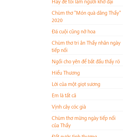
Hãy để tôi làm người khờ dại
Chùm thơ "Món quà dâng Thầy"
2020
Đá cuội cũng nở hoa
Chùm thơ tri ân Thầy nhân ngày
tiếp nối
Ngồi cho yên để bắt đầu thấy rõ
Hiểu Thương
Lời của một giọt sương
Em là tất cả
Vịnh cây cóc già
Chùm thơ mừng ngày tiếp nối
của Thầy
Đất nước tình thương