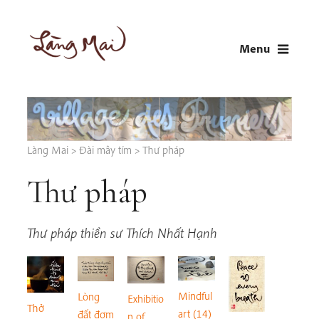
Skip
to
Menu
content
LÀNG MAI
Thích Nhất Hạnh
Làng Mai
>
Đài mây tím
>
Thư pháp
Thư pháp
Thư pháp thiền sư Thích Nhất Hạnh
Mindful
Lòng
Exhibitio
Thở
art (14)
đất đơm
n of