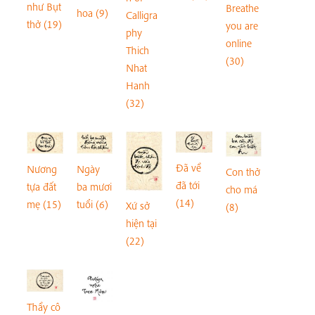
như Bụt
Breathe
hoa (9)
Calligra
thở (19)
you are
phy
online
Thich
(30)
Nhat
Hanh
(32)
Đã về
Nương
Ngày
Con thở
đã tới
tựa đất
ba mươi
cho má
(14)
mẹ (15)
tuổi (6)
Xứ sở
(8)
hiện tại
(22)
Thầy cô