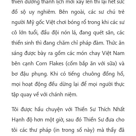
thiền đường thanh lịch mới xây lên thì lại hết sức
đồ sộ uy nghiêm. Bên ngoài, các sư chú trẻ
người Mỹ gốc Việt chơi bóng rổ trong khi các sư
cô lớn tuổi, đầu đội nón lá, đang quét sân, các
thiền sinh thì đang chăm chỉ pháp đàm. Thức ăn
sáng được bày ra gồm các món chay Việt Nam
bên cạnh Corn Flakes (cốm bắp ăn với sữa) và
bơ đậu phụng. Khi có tiếng chuông đồng hồ,
mọi hoạt động đều dừng lại để mọi người thực
tập quay về với chánh niệm.
Tôi được hầu chuyện với Thiền Sư Thích Nhất
Hạnh độ hơn một giờ, sau đó Thiền Sư đưa cho
tôi các thư pháp (in trong số này) mà thầy đã