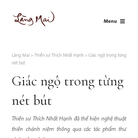
Skip
to
Menu
content
LÀNG MAI
Thích Nhất Hạnh
Làng Mai
>
Thiền sư Thích Nhất Hạnh
>
Giác ngộ trong từng
nét bút
Giác ngộ trong từng
nét bút
Thiền sư Thích Nhất Hạnh đã thể hiện nghệ thuật
thiền chánh niệm thông qua các tác phẩm thư