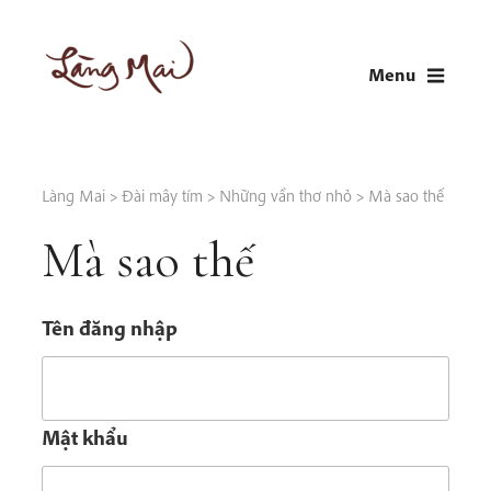
Skip
to
Menu
content
LÀNG MAI
Thích Nhất Hạnh
Làng Mai
>
Đài mây tím
>
Những vần thơ nhỏ
>
Mà sao thế
Mà sao thế
Tên đăng nhập
Mật khẩu