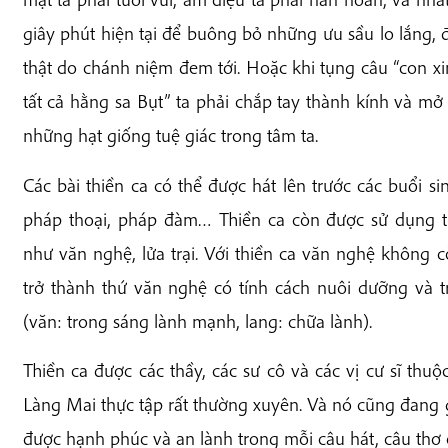
giây phút hiện tại để buông bỏ những ưu sầu lo lắng, 
thật do chánh niệm đem tới. Hoặc khi tụng câu “con xi
tất cả hằng sa Bụt” ta phải chắp tay thành kính và mở 
những hạt giống tuệ giác trong tâm ta.
Các bài thiền ca có thể được hát lên trước các buổi s
pháp thoại, pháp đàm… Thiền ca còn được sử dụng t
như văn nghệ, lửa trại. Với thiền ca văn nghệ không c
trở thành thứ văn nghệ có tính cách nuôi dưỡng và tr
(văn: trong sáng lành mạnh, lang: chữa lành).
Thiền ca được các thầy, các sư cô và các vị cư sĩ thuộ
Làng Mai thực tập rất thường xuyên. Và nó cũng đang g
được hạnh phúc và an lành trong mỗi câu hát, câu thơ