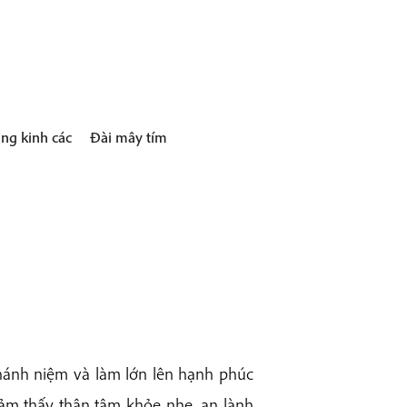
ng kinh các
Đài mây tím
hánh niệm và làm lớn lên hạnh phúc
cảm thấy thân tâm khỏe nhẹ, an lành