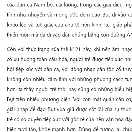
của dân ca Nam bộ, cải lương, trong các giai điệu, ng
tính nhu nhuyến và mong ước đem đạo Bụt đi vào cuộc
khéo léo và tuệ giác của chư tổ nên kinh, kệ, giáo 
thiền môn mà đã đi vào dân chúng bằng con đường 
Còn với thực trạng của thế kỉ 21 này, khi nền âm nhạc
có xu hướng toàn cầu hóa, người trẻ được tiếp xúc nh
hội tiếp xúc với dân ca, với dòng nhạc dân tộc cổ truy
không còn nhiều cảm tình với những phương cách tụn
hơn, ta thấy người trẻ thời nay cũng có những biểu hi
Bụt trên nhiều phương diện. Với con mắt quán căn cơ
giải pháp để đạo Bụt vừa giữ được cốt lõi của sự thự
trẻ có cơ duyên tiếp xúc với gốc rễ của nền văn hóa đ
hiện tươi tắn, khỏe mạnh hơn. Đừng để tương lai chùa 