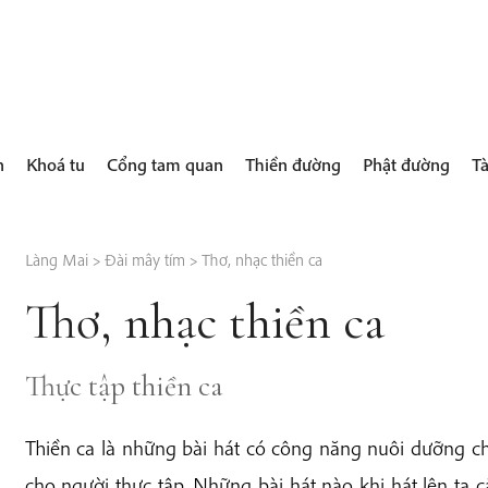
h
Khoá tu
Cổng tam quan
Thiền đường
Phật đường
Tà
Làng Mai
>
Đài mây tím
>
Thơ, nhạc thiền ca
Thơ, nhạc thiền ca
Thực tập thiền ca
Thiền ca là những bài hát có công năng nuôi dưỡng c
cho người thực tập. Những bài hát nào khi hát lên ta 