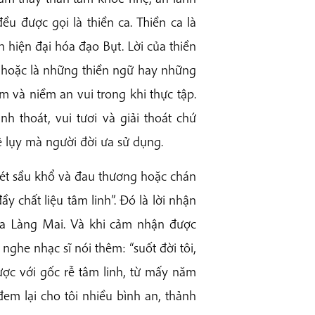
ều được gọi là thiền ca. Thiền ca là
 hiện đại hóa đạo Bụt. Lời của thiền
n hoặc là những thiền ngữ hay những
ệm và niềm an vui trong khi thực tập.
h thoát, vui tươi và giải thoát chứ
 lụy mà người đời ưa sử dụng.
t sầu khổ và đau thương hoặc chán
y chất liệu tâm linh”. Đó là lời nhận
n ca Làng Mai. Và khi cảm nhận được
nghe nhạc sĩ nói thêm: “suốt đời tôi,
được với gốc rễ tâm linh, từ mấy năm
đem lại cho tôi nhiều bình an, thảnh