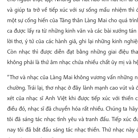
và giúp ta trở về tiếp xúc với sự sống mầu nhiệm thì đ
một sự cống hiến của Tăng thân Làng Mai cho quá trình
ca được lấy ra từ những kinh văn và các bài xướng tá
lời thơ, ý tứ của các hành giả, ghi lại những kinh nghi
Còn nhạc thì được diễn đạt bằng những giai điệu than
không phải là thứ âm nhạc chứa nhiều chất ủy mị và hệ
“Thơ và nhạc của Làng Mai không vương vấn những né
chường. Trái lại, thơ nhạc ở đây lành mạnh cao vút và đầ
xét của nhạc sĩ Anh Việt khi được tiếp xúc với thiề
điều đó, nhạc sĩ đã chuyển hóa rất nhiều. Chúng ta hãy 
tôi đã sáng tác nhạc tình yêu và tranh đấu. Tiếp xúc 
nay tôi đã bắt đầu sáng tác nhạc thiền. Thứ nhạc này 