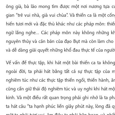
ông già, bà lão mong tìm được một nơi nương tựa c
gian “trẻ vui nhà, già vui chùa”. Và thiền ca là một c
hiến tươi mới và đặc thù khác như các pháp môn: thiền 
ngữ lắng nghe… Các pháp môn này không những khôn
nguyên thủy và căn bản của đạo Bụt mà còn làm cho s
và dễ dàng giải quyết những khổ đau thực tế của người
Về vấn đề thực tập, khi hát một bài thiền ca ta không
ngoài đời, ta phải hát bằng tất cả sự thực tập của 
nghiêm túc như các thực tập thiền ngồi, thiền hành, 
cũng cần giữ thái độ nghiêm túc và uy nghi khi hát mộ
kinh. Và một điều rất quan trọng phải ghi nhớ là ta ph
ta hát câu “ta hạnh phúc liền giây phút này, lòng đã q
mặt ta phải tươi vui, âm điệu ta phải hân hoan, và nhấ