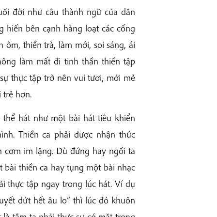
uối đời như câu thành ngữ của dân
ống hiến bên cạnh hàng loạt các cống
ôm, thiền trà, làm mới, soi sáng, ái
g làm mất đi tinh thần thiền tập
ự thực tập trở nên vui tươi, mới mẻ
 trẻ hơn.
 thể hát như một bài hát tiêu khiển
mình. Thiền ca phải được nhận thức
ăn cơm im lặng. Dù đứng hay ngồi ta
t bài thiền ca hay tụng một bài nhạc
ải thực tập ngay trong lúc hát. Ví dụ
uyết dứt hết âu lo” thì lúc đó khuôn
t là tâm ta phải thực sự có mặt trong