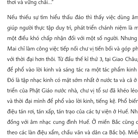
thơi và vững chải…”
Nếu thiếu sự tìm hiểu thấu đáo thì thấy việc dùng âm 
giúp người thực tập duy trì, phát triển chánh niệm là 
một điều khó chấp nhận đối với một số người. Nhưng 
Mai chỉ làm công việc tiếp nối chư vị tiền bối và góp 
với thời đại hơn thôi. Từ đầu thế kỉ thứ 3, tại Giao C
để phổ vào lời kinh và sáng tác ra một tác phẩm kin
Đó là tập nhạc kinh có mặt sớm nhất ở nước ta và cả ở 
triển của Phật Giáo nước nhà, chư vị tổ sư đã khéo 
và thời đại mình để phổ vào lời kinh, tiếng kệ. Phổ bi
điệu tán rơi, tán xấp, tán trạo của các tự viện ở Huế. 
đồng với âm nhạc cung đình Huế. Ở miền Bắc cũng 
theo các làn điệu xẩm, chầu văn và dân ca Bắc bộ. M