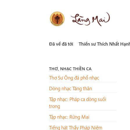
Skip
to
content
LÀNG MAI
Thích Nhất Hạnh
Đã về đã tới
Thiền sư Thích Nhất Hạn
THƠ, NHẠC THIỀN CA
Thơ Sư Ông đã phổ nhạc
Dòng nhạc Tăng thân
Tập nhạc: Pháp ca dòng suối
trong
Tập nhạc: Rừng Mai
Tiếng hát Thầy Pháp Niệm