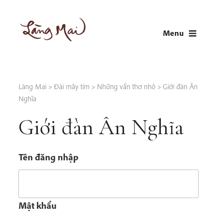
Skip
to
Menu
content
LÀNG MAI
Thích Nhất Hạnh
Làng Mai
>
Đài mây tím
>
Những vần thơ nhỏ
>
Giới đàn Ân
Nghĩa
Giới đàn Ân Nghĩa
Tên đăng nhập
Mật khẩu