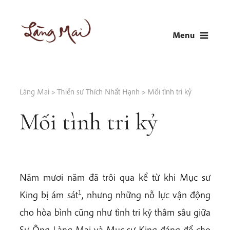
Skip
to
Menu
content
LÀNG MAI
Thích Nhất Hạnh
Làng Mai
>
Thiền sư Thích Nhất Hạnh
>
Mối tình tri kỷ
Mối tình tri kỷ
Năm mươi năm đã trôi qua kể từ khi Mục sư
1
King bị ám sát
, nhưng những nỗ lực vận động
cho hòa bình cũng như tình tri kỷ thâm sâu giữa
Sư Ông Làng Mai và Mục sư King đáng để cho