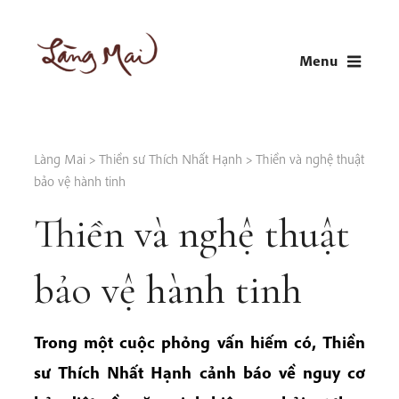
Skip
to
Menu
content
LÀNG MAI
Thích Nhất Hạnh
Làng Mai
>
Thiền sư Thích Nhất Hạnh
>
Thiền và nghệ thuật
bảo vệ hành tinh
Thiền và nghệ thuật
bảo vệ hành tinh
Trong một cuộc phỏng vấn hiếm có,
Thiền
sư Thích Nhất Hạnh cảnh báo về nguy cơ