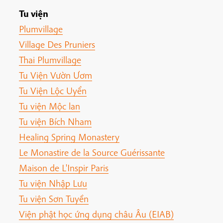
Tu viện
Plumvillage
Village Des Pruniers
Thai Plumvillage
Tu Viện Vườn Ươm
Tu Viện Lộc Uyển
Tu viện Mộc lan
Tu viện Bích Nham
Healing Spring Monastery
Le Monastire de la Source Guérissante
Maison de L'Inspir Paris
Tu viện Nhập Lưu
Tu viện Sơn Tuyền
Viện phật học ứng dụng châu Âu (EIAB)