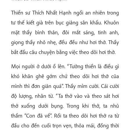
Thiền sư Thích Nhất Hạnh ngồi an nhiên trong
tư thế kiết già trên bục giảng sân khấu. Khuôn
mặt thầy bình thản, đôi mắt sáng, tinh anh,
giọng thầy nhỏ nhẹ, đều đều như hơi thở. Thầy
bắt đầu câu chuyện bằng việc theo dõi hơi thở.
Mọi người ở dưới ồ lên. “Tưởng thiền là điều gì
khó khăn ghê gớm chứ theo dõi hơi thở của
mình thì đơn giản quá”. Thầy mỉm cười. Cái cười
độ lượng, nhân từ. “Ta thở vào và theo sát hơi
thở xuống dưới bụng. Trong khi thở, ta nhủ
thầm “Con đã về”. Rồi ta theo dõi hơi thở ra từ
đầu cho đến cuối trọn vẹn, thỏa mái, đồng thời