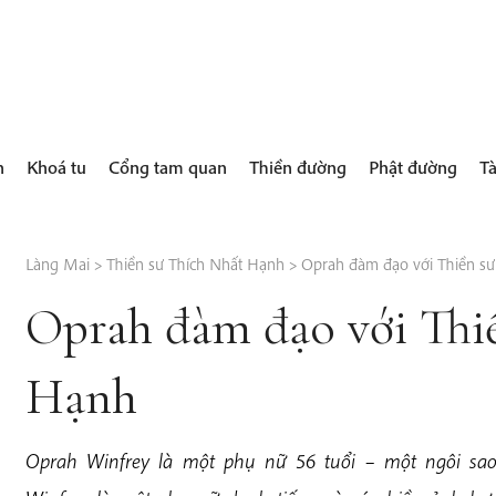
h
Khoá tu
Cổng tam quan
Thiền đường
Phật đường
Tà
Làng Mai
>
Thiền sư Thích Nhất Hạnh
>
Oprah đàm đạo với Thiền s
Oprah đàm đạo với Thi
Hạnh
Oprah Winfrey là một phụ nữ 56 tuổi – một ngôi sa