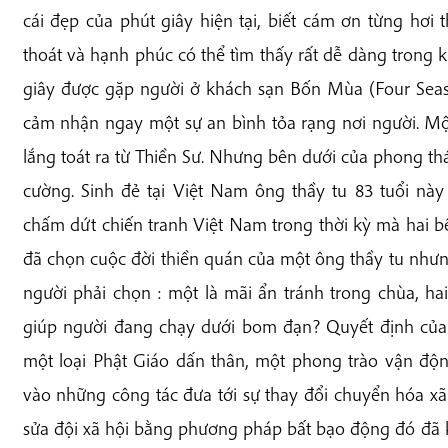
cái đẹp của phút giây hiện tại, biết cám ơn từng hơi t
thoát và hạnh phúc có thể tìm thấy rất dễ dàng trong 
giây được gặp người ở khách sạn Bốn Mùa (Four Seas
cảm nhận ngay một sự an bình tỏa rạng nơi người. Mộ
lắng toát ra từ Thiền Sư. Nhưng bên dưới của phong thá
cường. Sinh đẻ tại Việt Nam ông thầy tu 83 tuổi này
chấm dứt chiến tranh Việt Nam trong thời kỳ mà hai 
đã chọn cuộc đời thiền quán của một ông thầy tu nhưng
người phải chọn : một là mãi ẩn tránh trong chùa, ha
giúp người đang chạy dưới bom đạn? Quyết định của ô
một loại Phật Giáo dấn thân, một phong trào vận độ
vào những công tác đưa tới sự thay đổi chuyển hóa 
sửa đội xã hội bằng phương pháp bất bạo động đó đã k