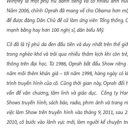
Winfrey là một phụ nữ danh tiếng và có nhiều ảnh hư
Năm 2006, chính Oprah đã mang về cho Obama hơn một tr
để được đảng Dân Chủ đề cử làm ứng viên Tổng thống. C
mạnh bằng hay hơn 100 nghị sĩ, dân biểu Mỹ.
Cô đã là tỷ phú da đen đầu tiên và duy nhất trên thế gi
trong nghèo khó và trải qua nhiều thảm kịch khi còn tr
thông trên đại học. Từ 1986, Oprah bắt đầu Show riêng 
năm mỗi thêm khán giả – tới năm 1998, hàng ngày có 
trình truyền hình của cô. Cũng thời gian này, Oprah đổi 
vấn đề văn chương, tâm linh và giáo dục. Công ty Ha
Shows truyền hình, sách báo, radio, phim ảnh và trang
việc làm Show trên
truyền hình
vào tháng 9, 2011, sau 
2010, cô bước vào lãnh vực mới, làm người kể chuyện tr