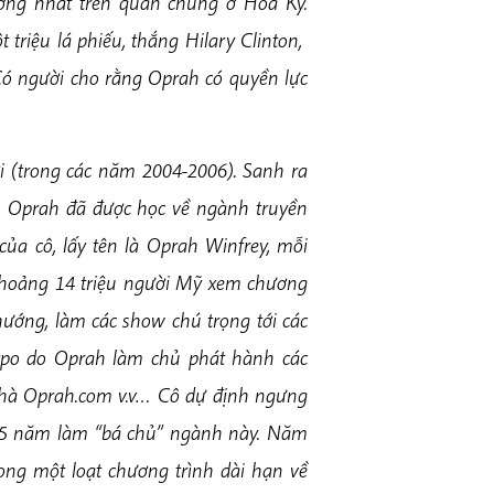
ởng nhất trên quần chúng ở Hoa Kỳ.
iệu lá phiếu, thắng Hilary Clinton,
ó người cho rằng Oprah có quyền lực
ới (trong các năm 2004-2006). Sanh ra
ẻ, Oprah đã được học về ngành truyền
của cô, lấy tên là Oprah Winfrey, mỗi
khoảng 14 triệu người Mỹ xem chương
hướng, làm các show chú trọng tới các
rpo do Oprah làm chủ phát hành các
 nhà Oprah.com v.v… Cô dự định ngưng
25 năm làm “bá chủ” ngành này. Năm
ong một loạt chương trình dài hạn về