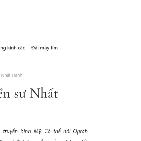
ng kinh các
Đài mây tím
ư Nhất Hạnh
ền sư Nhất
o truyền hình Mỹ. Có thể nói
Oprah