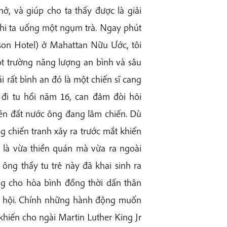
hở, và giúp cho ta thấy được là giải
khi ta uống một ngụm trà. Ngay phút
on Hotel) ở Mahattan Nữu Ước, tôi
t trường năng lượng an bình và sâu
i rất bình an đó là một chiến sĩ cang
 đi tu hồi năm 16, can đảm đòi hỏi
bên đất nước ông đang lâm chiến. Dù
 chiến tranh xảy ra trước mắt khiến
i là vừa thiền quán mà vừa ra ngoài
ng thầy tu trẻ này đã khai sinh ra
ng cho hòa bình đồng thời dấn thân
xã hội. Chính những hành động muốn
hiến cho ngài Martin Luther King Jr