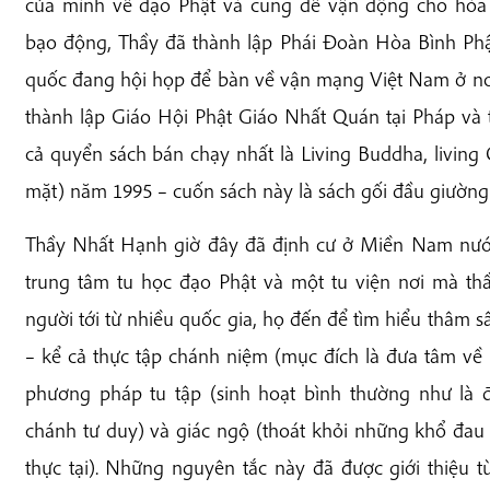
của mình về đạo Phật và cũng để vận động cho hòa
bạo động, Thầy đã thành lập Phái Đoàn Hòa Bình Phật
quốc đang hội họp để bàn về vận mạng Việt Nam ở nơi
thành lập Giáo Hội Phật Giáo Nhất Quán tại Pháp và t
cả quyển sách bán chạy nhất là Living Buddha, living
mặt) năm 1995 – cuốn sách này là sách gối đầu giường 
Thầy Nhất Hạnh giờ đây đã định cư ở Miền Nam nướ
trung tâm tu học đạo Phật và một tu viện nơi mà t
người tới từ nhiều quốc gia, họ đến để tìm hiểu thâm s
– kể cả thực tập chánh niệm (mục đích là đưa tâm về p
phương pháp tu tập (sinh hoạt bình thường như là đi
chánh tư duy) và giác ngộ (thoát khỏi những khổ đau
thực tại). Những nguyên tắc này đã được giới thiệu 