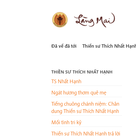
Skip
to
content
LÀNG MAI
Thích Nhất Hạnh
Đã về đã tới
Thiền sư Thích Nhất Hạn
THIỀN SƯ THÍCH NHẤT HẠNH
TS Nhất Hạnh
Ngát hương thơm quê mẹ
Tiếng chuông chánh niệm: Chân
dung Thiền sư Thích Nhất Hạnh
Mối tình tri kỷ
Thiền sư Thích Nhất Hạnh trả lời