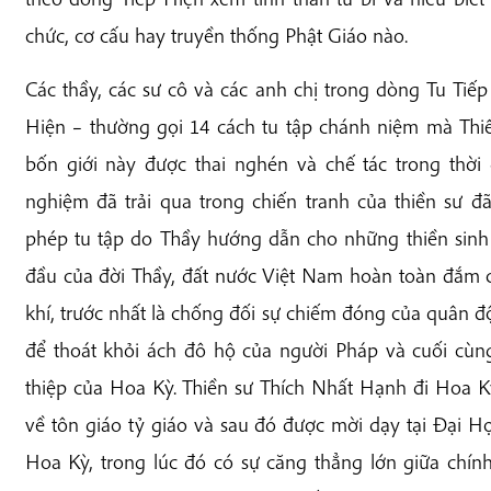
chức, cơ cấu hay truyền thống Phật Giáo nào.
Các thầy, các sư cô và các anh chị trong dòng Tu Tiếp
Hiện – thường gọi 14 cách tu tập chánh niệm mà Thi
bốn giới này được thai nghén và chế tác trong thời
nghiệm đã trải qua trong chiến tranh của thiền sư đã
phép tu tập do Thầy hướng dẫn cho những thiền sinh
đầu của đời Thầy, đất nước Việt Nam hoàn toàn đắm 
khí, trước nhất là chống đối sự chiếm đóng của quân độ
để thoát khỏi ách đô hộ của người Pháp và cuối cùn
thiệp của Hoa Kỳ. Thiền sư Thích Nhất Hạnh đi Hoa 
về tôn giáo tỷ giáo và sau đó được mời dạy tại Đại 
Hoa Kỳ, trong lúc đó có sự căng thẳng lớn giữa chí