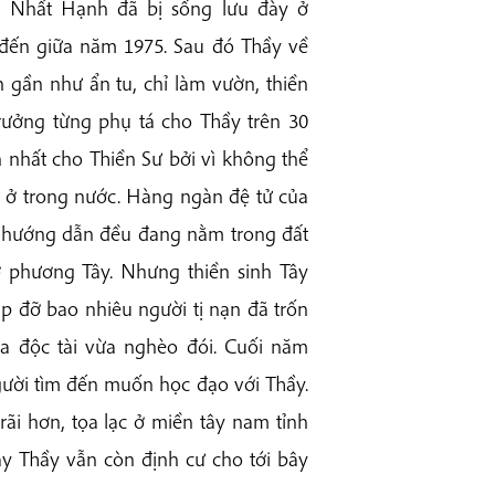
h Nhất Hạnh đã bị sống lưu đày ở
 đến giữa năm 1975. Sau đó Thầy về
 gần như ẩn tu, chỉ làm vườn, thiền
trưởng từng phụ tá cho Thầy trên 30
n nhất cho Thiền Sư bởi vì không thể
n ở trong nước. Hàng ngàn đệ tử của
y hướng dẫn đều đang nằm trong đất
 ở phương Tây. Nhưng thiền sinh Tây
p đỡ bao nhiêu người tị nạn đã trốn
ừa độc tài vừa nghèo đói. Cuối năm
ười tìm đến muốn học đạo với Thầy.
ãi hơn, tọa lạc ở miền tây nam tỉnh
y Thầy vẫn còn định cư cho tới bây