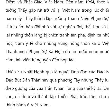
Diệm và Phật Giáo Việt Nam. Đến năm 1964, theo l
tưởng Thầy gấp rút trở về lại Việt Nam trong lúc chi
năm nầy, Thầy thành lập Trường Thanh Niên Phụng Sự 
sĩ trẻ dấn thân đối phó với sự nghèo đói, thất học và
lại những thôn làng bị chiến tranh tàn phá, định cư n
học, trạm y tế cho những vùng nông thôn xa ở Việ
Thanh niên Phụng Sự Xã Hội có gần mười ngàn người v
cảm tình viên tự nguyện đến hợp tác.
Thiền Sư Nhất Hạnh quả là người lãnh đạo của Đạo 
Đạo Bụt Dấn Thân này qua phương Tây nhưng Thầy luô
theo gương của vua Trần Nhân Tông của thế kỷ 13. Ôn
con, đã đi tu và thành lập Thiền Phái Trúc Lâm, cho
thịnh hành ở Việt Nam.