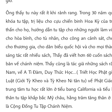
giờ.
Ông thầy tu này rất ít khi rảnh rang. Trong 30 năm
khóa tu tập, trị liệu cho cựu chiến binh Hoa Kỳ của
thần cho họ, hướng dẫn tu tập cho những người làm vi
cho hòa bình, cho tù nhân, cho công an cảnh sát, ch
cho thương gia, cho dân biểu quốc hội và cho mọi thàn
sáng tác rất nhiều sách, Thầy đã viết hơn 60 cuốn s
bản về chánh niệm. Thầy cũng là tác giả những sách rấ
Nam, về A Tì Đàm, Duy Thức Học…( Triết Học Phật giá
Luật (Giới Tỳ Kheo và Tỳ Kheo Ni tân tu) về Phật Gi
trung tâm tu học rất lớn ở tiểu bang California và ti
thân tu tập khắp bắc Mỹ châu, hằng trăm tăng thân ở
là Cộng Đồng Tu Tập Chánh Niệm.