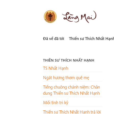
Skip
to
content
LÀNG MAI
Thích Nhất Hạnh
Đã về đã tới
Thiền sư Thích Nhất Hạn
THIỀN SƯ THÍCH NHẤT HẠNH
TS Nhất Hạnh
Ngát hương thơm quê mẹ
Tiếng chuông chánh niệm: Chân
dung Thiền sư Thích Nhất Hạnh
Mối tình tri kỷ
Thiền sư Thích Nhất Hạnh trả lời