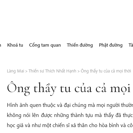
h
Khoá tu
Cổng tam quan
Thiền đường
Phật đường
Tà
Làng Mai
>
Thiền sư Thích Nhất Hạnh
>
Ông thầy tu của cả mọi thời
Ông thầy tu của cả mọi
Hình ảnh quen thuộc và đại chúng mà mọi người thườn
không nói lên được những thành tựu mà thầy đã thực
học giả và như một chiến sĩ xả thân cho hòa bình và cô