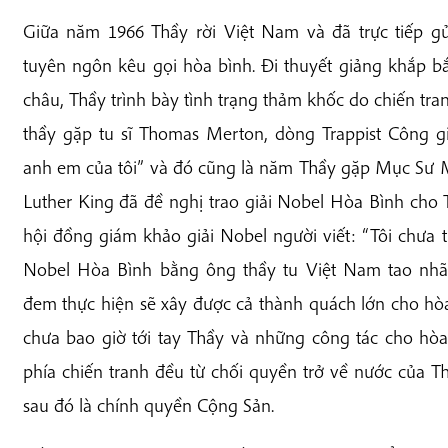
Giữa năm 1966 Thầy rời Việt Nam và đã trực tiếp 
tuyên ngôn kêu gọi hòa bình. Đi thuyết giảng khắp 
châu, Thầy trình bày tình trạng thảm khốc do chiến tra
thầy gặp tu sĩ Thomas Merton, dòng Trappist Công gi
anh em của tôi” và đó cũng là năm Thầy gặp Mục Sư Mar
Luther King đã đề nghị trao giải Nobel Hòa Bình cho
hội đồng giám khảo giải Nobel người viết: “Tôi chưa
Nobel Hòa Bình bằng ông thầy tu Việt Nam tao nhã
đem thực hiện sẽ xây được cả thành quách lớn cho hò
chưa bao giờ tới tay Thầy và những công tác cho hòa
phía chiến tranh đều từ chối quyền trở về nước của T
sau đó là chính quyền Cộng Sản.