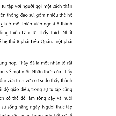
 tu tập với người gọi một cách thân
uyền thống đạo sư, gồm nhiều thế hệ
 gia ở một thiền viện ngoại ô thành
dòng thiền Lâm Tế. Thầy Thích Nhất
 hệ thứ 8 phái Liễu Quán, một phái
ung hợp, Thầy đã là một nhân tố rất
nhau về một mối. Nhận thức của Thầy
ồm vừa tu sĩ vừa cư sĩ do thầy thành
 độ giáo điều, trong sự tu tập cũng
ch có thể để làm sống dậy và nuôi
g sự sống hằng ngày. Người thực tập
t thâm sâu quan trọng hơn bất cứ tổ