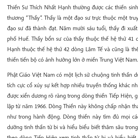
Thiền Sư Thích Nhất Hạnh thường được các thiền sinh
thương “Thầy”. Thầy là một đạo sư trực thuộc một tr
đạo sư đã thành đạt. Năm mười sáu tuổi, thầy đi xuất
phố Huế. Thầy bổn sư của thầy thuộc thế hệ thứ 41 
Hạnh thuộc thế hệ thứ 42 dòng Lâm Tế và cũng là thế
thiền tiến bộ có ảnh hưởng lớn ở miền Trung Việt Nam.
Phật Giáo Việt Nam có một lịch sử chuộng tinh thần d
tích cực cổ xúy sự kết hợp nhiều truyền thống khác 
được xiển dương rõ ràng trong dòng thiền Tiếp Hiện, g
lập từ năm 1966. Dòng Thiền này không chấp nhận thái
như trong hành động. Dòng thiền này tìm đủ mọi cá
dưỡng tinh thần từ bi và hiểu biểu biết thâm sâu tron
theo dòng Tiếp Hiện xem tinh thần từ bi và hiểu biế