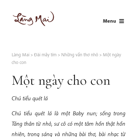
Skip
to
Menu
content
LÀNG MAI
Thích Nhất Hạnh
Làng Mai
>
Đài mây tím
>
Những vần thơ nhỏ
>
Một ngày
cho con
Một ngày cho con
Chú tiểu quét lá
Chú tiểu quét lá là một Baby nun; sống trong
Tăng thân từ nhỏ, sư cô có một tâm hồn thật hồn
nhiên, trong sáng và những bài thơ, bài nhạc từ