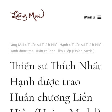
Skip
to
Menu
content
LÀNG MAI
Thích Nhất Hạnh
Làng Mai
>
Thiền sư Thích Nhất Hạnh
>
Thiền sư Thích Nhất
Hạnh được trao Huân chương Liên Hiệp (Union Medal)
Thiền sư Thích Nhất
Hạnh được trao
Huân chương Liên