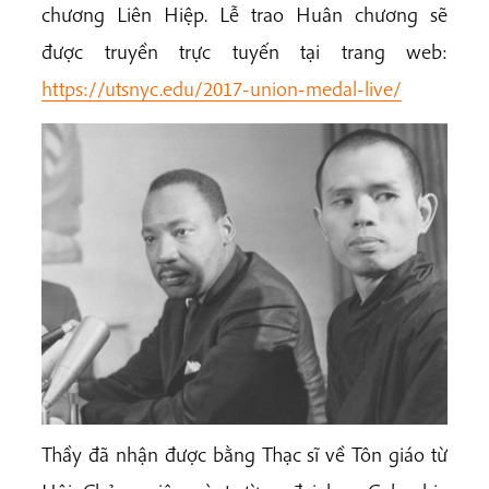
chương Liên Hiệp. Lễ trao Huân chương sẽ
được truyền trực tuyến tại trang web:
https://utsnyc.edu/2017-union-medal-live/
Thầy đã nhận được bằng Thạc sĩ về Tôn giáo từ