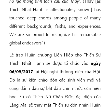
nỗ lực mang tính toàn cầu của Thầy”.
(Thay [as
Thich Nhat Hanh is affectionately known] has
touched deep chords among people of many
different backgrounds, faiths, and experiences.
We are so proud to recognize his remarkable
global endeavors.”)
Lễ trao Huân chương Liên Hiệp cho Thiền Sư
Thích Nhất Hạnh sẽ được tổ chức vào
ngày
06/09/2017
tại Hội nghị thường niên của Hội.
Đó là sự kiện chào đón các sinh viên mới và
cũng đánh dấu sự bắt đầu chính thức của niên
học. Sư cô Thích Nữ Chân Đức, đại diện của
Làng Mai sẽ thay mặt Thiền sư đón nhận Huân