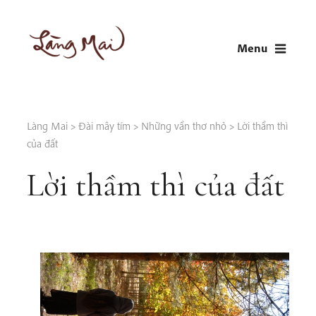
Skip
to
Menu
content
LÀNG MAI
Thích Nhất Hạnh
Làng Mai
>
Đài mây tím
>
Những vần thơ nhỏ
>
Lời thầm thì
của đất
Lời thầm thì của đất