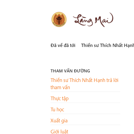
Skip
to
content
LÀNG MAI
Thích Nhất Hạnh
Đã về đã tới
Thiền sư Thích Nhất Hạn
THAM VẤN ĐƯỜNG
Thiền sư Thích Nhất Hạnh trả lời
tham vấn
Thực tập
Tu học
Xuất gia
Giới luật