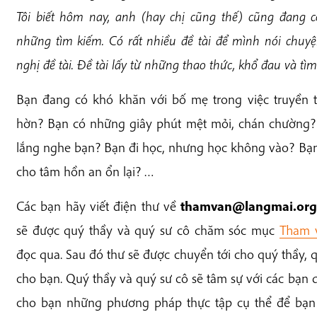
Tôi biết hôm nay, anh (hay chị cũng thế) cũng đang 
những tìm kiếm. Có rất nhiều đề tài để mình nói chu
nghị đề tài. Đề tài lấy từ những thao thức, khổ đau và tì
Bạn đang có khó khăn với bố mẹ trong việc truyền 
hờn? Bạn có những giây phút mệt mỏi, chán chường? 
lắng nghe bạn? Bạn đi học, nhưng học không vào? Bạ
cho tâm hồn an ổn lại? …
Các bạn hãy viết điện thư về
thamvan@langmai.or
sẽ được quý thầy và quý sư cô chăm sóc mục
Tham 
đọc qua. Sau đó thư sẽ được chuyển tới cho quý thầy, q
cho bạn. Quý thầy và quý sư cô sẽ tâm sự với các bạn 
cho bạn những phương pháp thực tập cụ thể để bạn 