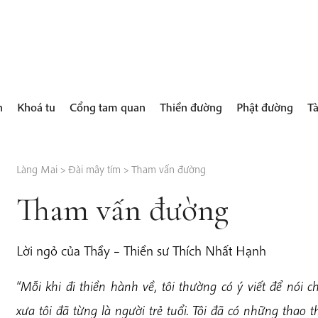
h
Khoá tu
Cổng tam quan
Thiền đường
Phật đường
Tà
Làng Mai
>
Đài mây tím
>
Tham vấn đường
Tham vấn đường
Lời ngỏ của Thầy – Thiền sư Thích Nhất Hạnh
“Mỗi khi đi thiền hành về, tôi thường có ý viết để nói
xưa tôi đã từng là người trẻ tuổi. Tôi đã có những thao