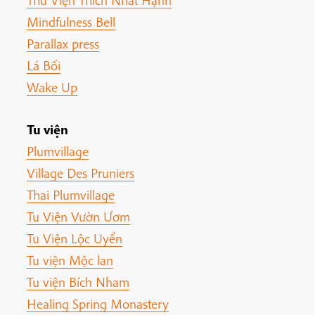
Thư Viện Thích Nhất Hạnh
Mindfulness Bell
Parallax press
Lá Bối
Wake Up
Tu viện
Plumvillage
Village Des Pruniers
Thai Plumvillage
Tu Viện Vườn Ươm
Tu Viện Lộc Uyển
Tu viện Mộc lan
Tu viện Bích Nham
Healing Spring Monastery