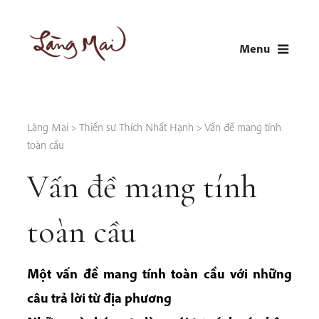
Skip
to
Menu
content
LÀNG MAI
Thích Nhất Hạnh
Làng Mai
>
Thiền sư Thích Nhất Hạnh
>
Vấn đề mang tính
toàn cầu
Vấn đề mang tính
toàn cầu
Một vấn đề mang tính toàn cầu với những
câu trả lời từ địa phương