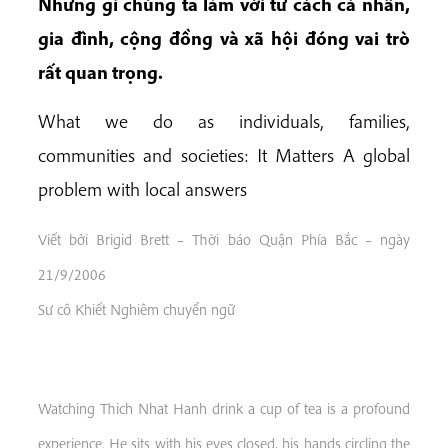
Những gì chúng ta làm với tư cách cá nhân,
gia đình, cộng đồng và xã hội đóng vai trò
rất quan trọng.
What we do as individuals, families,
communities and societies: It Matters A global
problem with local answers
Viết bởi Brigid Brett – Thời báo Quận Phía Bắc – ngày
21/9/2006
Sư cô Khiết Nghiêm chuyển ngữ
Watching Thich Nhat Hanh drink a cup of tea is a profound
experience. He sits with his eyes closed, his hands circling the