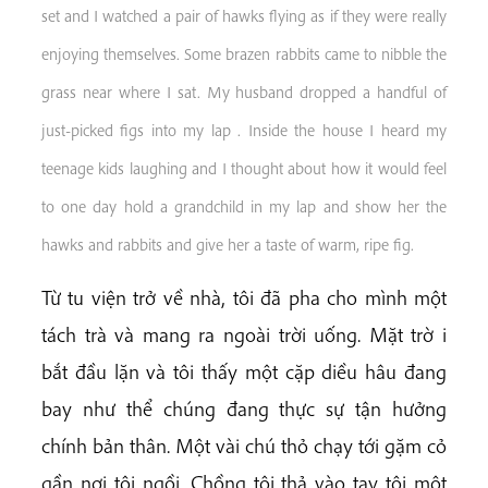
set and I watched a pair of hawks flying as if they were really
enjoying themselves. Some brazen rabbits came to nibble the
grass near where I sat. My husband dropped a handful of
just-picked figs into my lap . Inside the house I heard my
teenage kids laughing and I thought about how it would feel
to one day hold a grandchild in my lap and show her the
hawks and rabbits and give her a taste of warm, ripe fig.
Từ tu viện trở về nhà, tôi đã pha cho mình một
tách trà và mang ra ngoài trời uống. Mặt trờ i
bắt đầu lặn và tôi thấy một cặp diều hâu đang
bay như thể chúng đang thực sự tận hưởng
chính bản thân. Một vài chú thỏ chạy tới gặm cỏ
gần nơi tôi ngồi. Chồng tôi thả vào tay tôi một