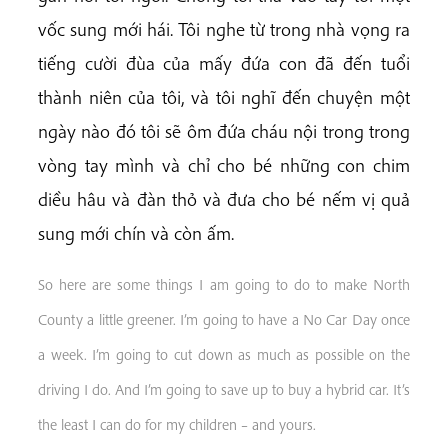
vốc sung mới hái. Tôi nghe từ trong nhà vọng ra
tiếng cười đùa của mấy đứa con đã đến tuổi
thành niên của tôi, và tôi nghĩ đến chuyện một
ngày nào đó tôi sẽ ôm đứa cháu nội trong trong
vòng tay mình và chỉ cho bé những con chim
diều hâu và đàn thỏ và đưa cho bé nếm vị quả
sung mới chín và còn ấm.
So here are some things I am going to do to make North
County a little greener. I’m going to have a No Car Day once
a week. I’m going to cut down as much as possible on the
driving I do. And I’m going to save up to buy a hybrid car. It’s
the least I can do for my children – and yours.