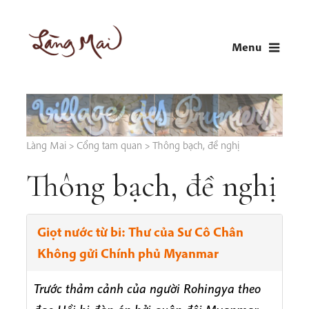
Skip
to
Menu
content
LÀNG MAI
Thích Nhất Hạnh
Làng Mai
>
Cổng tam quan
>
Thông bạch, đề nghị
Thông bạch, đề nghị
Giọt nước từ bi: Thư của Sư Cô Chân
Không gửi Chính phủ Myanmar
Trước thảm cảnh của người Rohingya theo