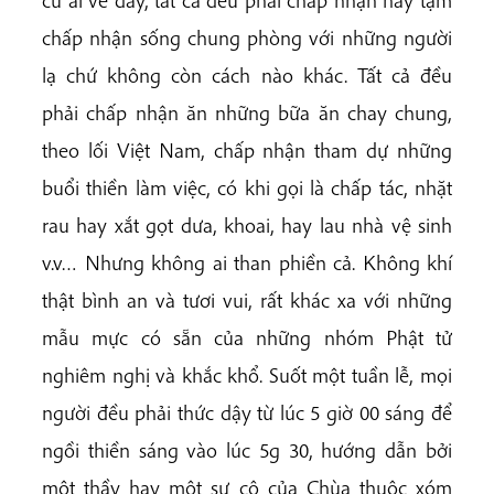
cứ ai về đây, tất cả đều phải chấp nhận hay tạm
chấp nhận sống chung phòng với những người
lạ chứ không còn cách nào khác. Tất cả đều
phải chấp nhận ăn những bữa ăn chay chung,
theo lối Việt Nam, chấp nhận tham dự những
buổi thiền làm việc, có khi gọi là chấp tác, nhặt
rau hay xắt gọt dưa, khoai, hay lau nhà vệ sinh
v.v… Nhưng không ai than phiền cả. Không khí
thật bình an và tươi vui, rất khác xa với những
mẫu mực có sẵn của những nhóm Phật tử
nghiêm nghị và khắc khổ. Suốt một tuần lễ, mọi
người đều phải thức dậy từ lúc 5 giờ 00 sáng để
ngồi thiền sáng vào lúc 5g 30, hướng dẫn bởi
một thầy hay một sư cô của Chùa thuộc xóm