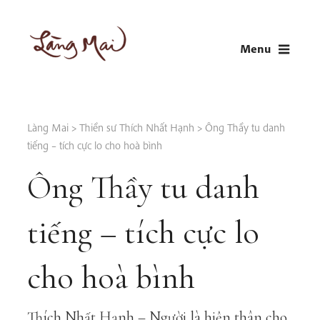
Skip
to
Menu
content
LÀNG MAI
Thích Nhất Hạnh
Làng Mai
>
Thiền sư Thích Nhất Hạnh
>
Ông Thầy tu danh
tiếng – tích cực lo cho hoà bình
Ông Thầy tu danh
tiếng – tích cực lo
cho hoà bình
Thích Nhất Hạnh – Người là hiện thân cho