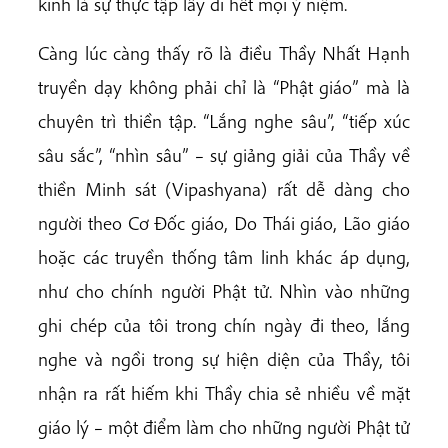
kinh là sự thực tập lấy đi hết mọi ý niệm.
Càng lúc càng thấy rõ là điều Thầy Nhất Hạnh
truyền dạy không phải chỉ là “Phật giáo” mà là
chuyên trì thiền tập. “Lắng nghe sâu”, “tiếp xúc
sâu sắc”, “nhìn sâu” – sự giảng giải của Thầy về
thiền Minh sát (Vipashyana) rất dễ dàng cho
người theo Cơ Đốc giáo, Do Thái giáo, Lão giáo
hoặc các truyền thống tâm linh khác áp dụng,
như cho chính người Phật tử. Nhìn vào những
ghi chép của tôi trong chín ngày đi theo, lắng
nghe và ngồi trong sự hiện diện của Thầy, tôi
nhận ra rất hiếm khi Thầy chia sẻ nhiều về mặt
giáo lý – một điểm làm cho những người Phật tử