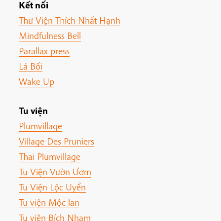
Kết nối
Thư Viện Thích Nhất Hạnh
Mindfulness Bell
Parallax press
Lá Bối
Wake Up
Tu viện
Plumvillage
Village Des Pruniers
Thai Plumvillage
Tu Viện Vườn Ươm
Tu Viện Lộc Uyển
Tu viện Mộc lan
Tu viện Bích Nham