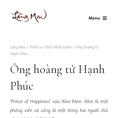
Skip
to
Menu
content
LÀNG MAI
Thích Nhất Hạnh
Làng Mai
>
Thiền sư Thích Nhất Hạnh
>
Ông hoàng tử
Hạnh Phúc
Ông hoàng tử Hạnh
Phúc
‘Prince of Happiness’ của Alice Klein. Alice là một
phóng viên và cũng là một trong hai người chủ