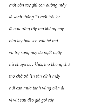
m
ộ
t bàn tay giữ con đường mây
l
á xanh tháng Tư mặt trời lọc
đ
i qua rừng cây mà không hay
búp tay hoa sen vừa hé mở
v
ũ trụ sáng nay đã ngất ngây
t
r
à khuya bay khói, thơ không chữ
t
hơ chở trà lên tận đỉnh mây
n
ú
i cao mưa tạnh vùng biên ải
v
i vút sau đèo gió gọi cây