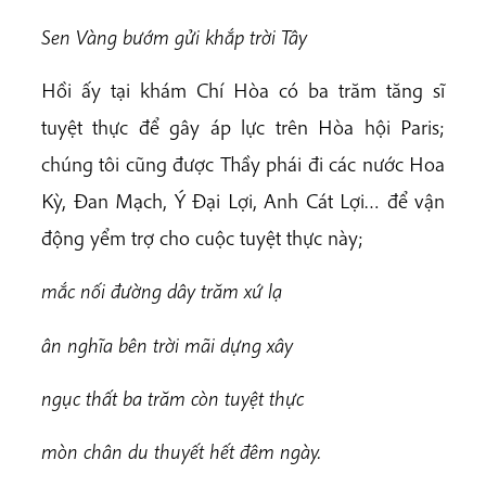
S
en Vàng bướm gửi khắp trời Tây
Hồi ấy tại khám Chí Hòa có ba trăm tăng sĩ
tuyệt thực để gây áp lực trên Hòa hội Paris;
chúng tôi cũng được Thầy phái đi các nước Hoa
Kỳ, Đan Mạch, Ý Đại Lợi, Anh Cát Lợi… để vận
động yểm trợ cho cuộc tuyệt thực này;
mắc nối đường dây trăm xứ lạ
â
n nghĩa bên trời mãi dựng xây
n
g
ục thất ba trăm còn tuyệt thực
mòn chân du thuyết hết đêm ngày.