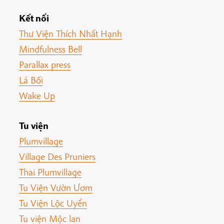
Kết nối
Thư Viện Thích Nhất Hạnh
Mindfulness Bell
Parallax press
Lá Bối
Wake Up
Tu viện
Plumvillage
Village Des Pruniers
Thai Plumvillage
Tu Viện Vườn Ươm
Tu Viện Lộc Uyển
Tu viện Mộc lan