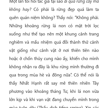
Một lần tôi hỏi tác giả tại sao
đi qua rừng cây mà
không hay?
Có phải là rừng đẹp quá làm ta
quên quán niệm không? Thầy nói: “Không phải.
Những khoảng rừng lá non có mặt trời lọc
xuống như thế tạo nên một khung cảnh trang
nghiêm và mầu nhiệm quá đỗi thành thử cảnh
vật giống như cảnh vật ở nơi thiên tiên nào
hoặc ở chốn thủy cung nào ấy, khiến cho mình
không nhận ra đây là khu rừng mình thường đi
qua trong mùa hè và đông nữa”. Có thể nói là
thầy Nhất Hạnh rất say mê thiên nhiên Tây
phương vào khoảng tháng Tư, khi lá non vừa
lớn kịp và khi vạn vật đang chuyển mình trong
mùa tuôn dậy
(Thầy dịch tiếng spring). Xin các