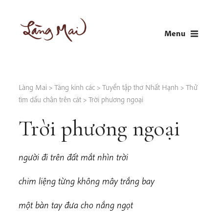
Skip
to
Menu
content
LÀNG MAI
Thích Nhất Hạnh
Làng Mai
>
Tàng kinh các
>
Tuyển tập thơ Nhất Hạnh
>
Thử
tìm dấu chân trên cát
>
Trời phương ngoại
Trời phương ngoại
n
g
ười đi trên đất mắt nhìn trời
c
him liệng từng không mây trắng bay
m
ộ
t bàn tay đưa cho nắng ngọt