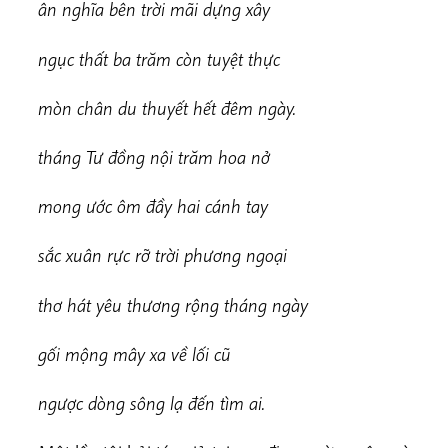
â
n nghĩa bên trời mãi dựng xây
n
g
ục thất ba trăm còn tuyệt thực
m
òn chân du thuyết hết đêm ngày.
t
h
áng Tư đồng nội trăm hoa nở
mong ước ôm đầy hai cánh tay
s
ắc xuân rực rỡ trời phương ngoại
thơ hát yêu thương rộng tháng ngày
gố
i mộng mây xa về lối cũ
n
g
ược dòng sông lạ đến tìm ai.