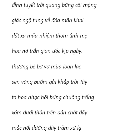
đ
ỉnh tuyết trời quang bừng cõi mộng
g
iác ngộ tung về đóa mãn khai
đ
ấ
t xa mầu nhiệm thơm tình mẹ
h
oa nở trần gian ước kịp ngày.
t
h
ương bé bơ vơ mùa loạn lạc
s
en vàng bướm gửi khắp trời Tây
t
ờ hoa nhạc hội bừng chuông trống
x
óm dưới thôn trên dán chật đầy
m
ắc nối đường dây trăm xứ lạ