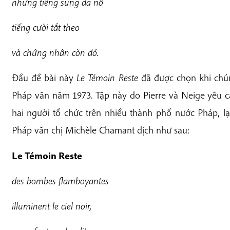
n
h
ư
n
g tiếng súng đã nổ
t
iếng cười tắt theo
v
à chứng nhân còn đó.
Đầu đề bài này
Le Témoin Reste
đã được chọn khi chún
Pháp văn năm 1973. Tập này do Pierre và Neige yêu cầ
hai người tổ chức trên nhiều thành phố nước Pháp, l
Pháp văn chị Michèle Chamant dịch như sau:
Le Témoin Reste
d
e
s bombes flamboyantes
i
lluminent le ciel noir,