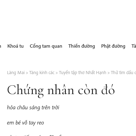
h
Khoá tu
Cổng tam quan
Thiền đường
Phật đường
Tà
Làng Mai
>
Tàng kinh các
>
Tuyển tập thơ Nhất Hạnh
>
Thử tìm dấu c
Chứng nhân còn đó
hỏa
châ
u sáng trên trời
e
m bé vỗ tay reo