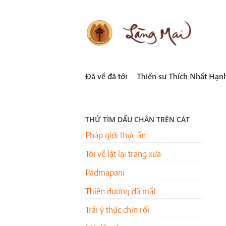
Skip
to
content
LÀNG MAI
Thích Nhất Hạnh
Đã về đã tới
Thiền sư Thích Nhất Hạn
THỬ TÌM DẤU CHÂN TRÊN CÁT
Pháp giới thực ấn
Tôi về lật lại trang xưa
Padmapani
Thiên đường đã mất
Trái ý thức chín rồi