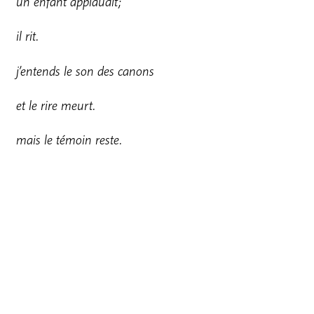
u
n enfant applaudit;
i
l rit.
j
’
entends le son des canons
et le rire meurt.
mais le témoin reste.