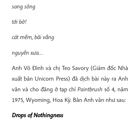
s
ang sông
tới bờ!
cá
t mềm, bãi vắng
nguyền xưa…
Anh Võ Đình và chị Teo Savory (Giám đốc Nhà
xuất bản Unicorn Press) đã dịch bài này ra Anh
văn và cho đăng ở tạp chí
P
aintbrush
số 4, năm
1975, Wyoming, Hoa Kỳ. Bản Anh văn như sau:
Drops of Nothingness