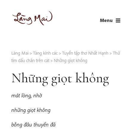
Skip
to
Menu
content
LÀNG MAI
Thích Nhất Hạnh
Làng Mai
>
Tàng kinh các
>
Tuyển tập thơ Nhất Hạnh
>
Thử
tìm dấu chân trên cát
>
Những giọt không
Những giọt không
mát lòng, nhờ
những giọt không
bỗng đâu thuyền đã