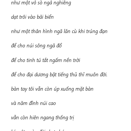
nh
ư một vỏ sò ngả nghiêng
dạ
t trôi vào bãi biển
n
h
ư một thân hình ngã lăn cù khi trúng đạn
để cho núi sông ngã đổ
để cho tinh tú tắt ngấm nền trời
để cho đại dương bặt tiếng thủ thỉ muôn đời.
b
àn tay tôi vẫn còn úp xuống mặt bàn
v
à năm đỉnh núi cao
vẫn còn hiên ngang thống trị