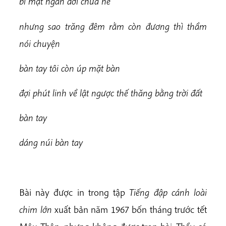
bí mật ngàn đời chưa hé
n
h
ư
n
g sao trăng đêm rằm
c
òn đương thì thầm
nói chuyện
b
àn tay tôi còn úp mặt bàn
đợ
i phút linh về lật ngược thế thăng bằng trời đất
b
àn tay
dáng núi bàn tay
Bài này được in trong tập
Tiếng đập cánh loài
chim lớn
xuất bản năm 1967 bốn tháng trước tết