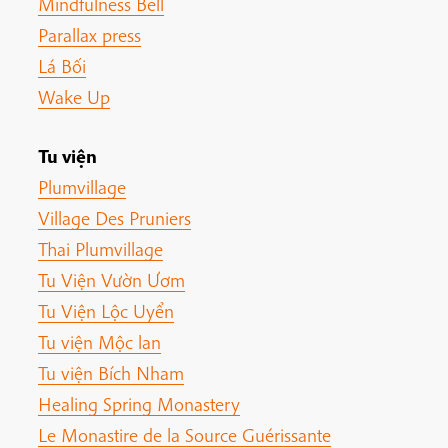
Mindfulness Bell
Parallax press
Lá Bối
Wake Up
Tu viện
Plumvillage
Village Des Pruniers
Thai Plumvillage
Tu Viện Vườn Ươm
Tu Viện Lộc Uyển
Tu viện Mộc lan
Tu viện Bích Nham
Healing Spring Monastery
Le Monastire de la Source Guérissante