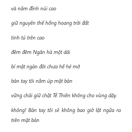
v
à năm đỉnh núi cao
giữ nguyên thế hồng hoang trời đất
t
inh tú trên cao
đêm đêm Ngân hà một dải
b
í mật ngàn đời chưa hề hé mở
b
àn tay tôi nằm úp mặt bàn
v
ữ
n
g chãi giữ chặt Tề Thiên không cho vùng dậy.
không! Bàn tay tôi sẽ không bao giờ
lật ngửa ra
trên mặt bàn