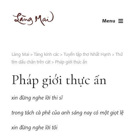
Skip
to
Menu
content
LÀNG MAI
Thích Nhất Hạnh
Làng Mai
>
Tàng kinh các
>
Tuyển tập thơ Nhất Hạnh
>
Thử
tìm dấu chân trên cát
>
Pháp giới thực ấn
Pháp giới thực ấn
xin đừng nghe lời thi sĩ
t
rong tách cà phê của anh sáng nay có một giọt lệ
xin đừng nghe lời tôi