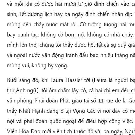
và mỗi khi có được hai mươi tư giờ đình chiến vào c
sinh, Tết dương lịch hay ba ngày đình chiến nhân dịp 
mừng đến chảy nước mắt rồi. Cứ tưởng tượng hai m
bay oanh tạc, không có bom nổ, không có nhà cháy,
mình lên thở, chúng tôi thấy được hết tất cả sự quý gi
và ngoài nước vận động tranh đấu bao nhiêu tháng nă
mừng vui, không hy vọng.
Buổi sáng đó, khi Laura Hassler tới (Laura là người b
thư Anh ngữ), tôi ôm chầm lấy cô, cả hai chị em đều c
văn phòng Phái đoàn Phật giáo tại số 11 rue de la Gou
thầy Nhất Hạnh đang ở tại Vọng Các vì nơi đây có m
nội và phái đoàn quốc ngoại để điều hợp công việc.
Viện Hóa Đạo mới viên tịch trước đó vài ba ngày. Ng