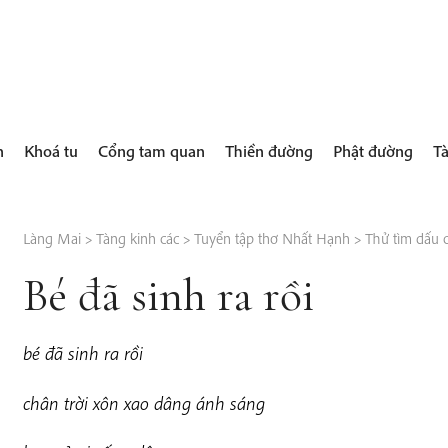
h
Khoá tu
Cổng tam quan
Thiền đường
Phật đường
Tà
Làng Mai
>
Tàng kinh các
>
Tuyển tập thơ Nhất Hạnh
>
Thử tìm dấu c
Bé đã sinh ra rồi
b
é đã sinh ra rồi
c
h
ân trời xôn xao dâng ánh sáng