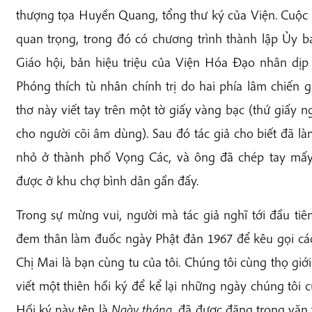
thượng tọa Huyền Quang, tổng thư ký của Viện. Cuộc 
quan trọng, trong đó có chương trình thành lập Ủy ban
Giáo hội, bản hiệu triệu của Viện Hóa Đạo nhân dịp
Phóng thích tù nhân chính trị do hai phía lâm chiến gi
thơ này viết tay trên một tờ giấy vàng bạc (thứ giấy 
cho người cõi âm dùng). Sau đó tác giả cho biết đã là
nhỏ ở thành phố Vọng Các, và ông đã chép tay mấy
được ở khu chợ bình dân gần đấy.
Trong sự mừng vui, người mà tác giả nghĩ tới đầu tiê
đem thân làm đuốc ngày Phật đản 1967 để kêu gọi các
Chị Mai là bạn cùng tu của tôi. Chúng tôi cùng thọ giớ
viết một thiên hồi ký để kể lại những ngày chúng tôi 
Hồi ký này tên là
Ngày tháng
, đã được đăng trong văn