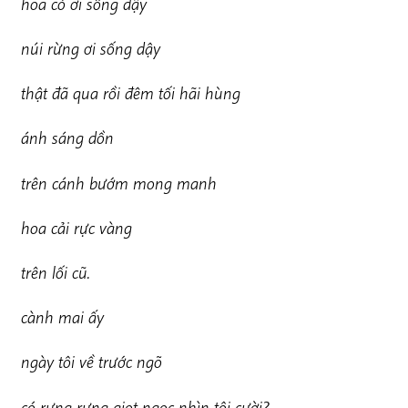
hoa cỏ ơi sống dậy
n
ú
i rừng ơi sống dậy
t
h
ậ
t đã qua rồi đêm tối hãi hùng
ánh sáng dồn
t
rên cánh bướm mong manh
hoa cải rực vàng
t
rên lối cũ.
cành mai ấy
ngày tôi về trước ngõ
c
ó rưng rưng giọt ngọc nhìn tôi cười?