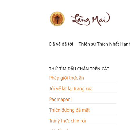
Skip
to
content
LÀNG MAI
Thích Nhất Hạnh
Đã về đã tới
Thiền sư Thích Nhất Hạn
THỬ TÌM DẤU CHÂN TRÊN CÁT
Pháp giới thực ấn
Tôi về lật lại trang xưa
Padmapani
Thiên đường đã mất
Trái ý thức chín rồi