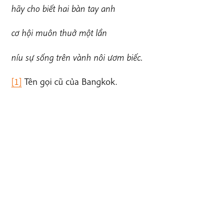
hã
y cho biết hai bàn tay anh
c
ơ hội muôn thuở một lần
níu sự sống trên vành nôi ươm biếc.
[1]
Tên gọi cũ của Bangkok.