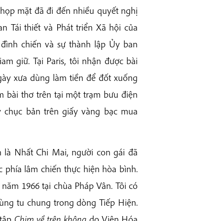
họp mặt đã đi đến nhiều quyết nghị
 Tái thiết và Phát triển Xã hội của
 đình chiến và sự thành lập Ủy ban
am giữ. Tại Paris, tôi nhận được bài
ngày xưa dùng làm tiền để đốt xuống
m bài thơ trên tại một trạm bưu điện
 chục bản trên giấy vàng bạc mua
n là Nhất Chi Mai, người con gái đã
 phía lâm chiến thực hiện hòa bình.
i năm 1966 tại chùa Pháp Vân. Tôi có
cùng tu chung trong dòng Tiếp Hiện.
 tập
Chim về trên không
do Viện Hóa