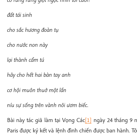
đấ
t tái sinh
c
ho sắc hương đoàn tụ
cho nước non này
l
ại thành cẩm tú
hã
y cho hết hai bàn tay anh
c
ơ hội muôn thuở một lần
níu sự sống trên vành nôi ươm biếc.
Bài này tác giả làm tại Vọng Các
[1]
ngày 24 tháng 9 n
Paris được ký kết và lệnh đình chiến được ban hành. Tô