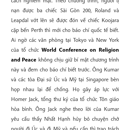
cách nghiêm mật. Theo chương trình, người tị
nạn được ba chiếc Sài Gòn 200, Roland và
Leapdal vớt lên sẽ được đón về chiếc Koojara
cặp bến Perth thì mới cho báo chí quốc tế biết.
Ai ngờ các văn phòng tại Tokyo và New York
của tổ chức
W
o
r
l
d
C
o
n
f
e
r
e
n
ce
o
n
Religion
and Peace
không chịu giữ bí mật chương trình
này và đem cho báo chí biết trước. Ông Kumar
và các tòa Đại sứ Úc và Mỹ tại Singapore bèn
họp nhau lại để chống. Họ gây áp lực với
Homer Jack, tổng thư ký của tổ chức Tôn giáo
hòa bình. Ông Jack nghe theo lời của Kumar
yêu cầu thầy Nhất Hạnh hủy bỏ chuyện chở
người đi Úc và đi Mỹ và nếu cần thì trao trách