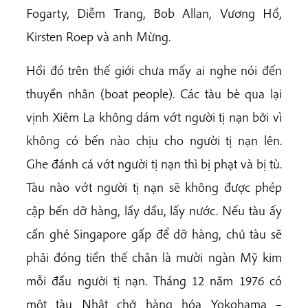
Fogarty, Diễm Trang, Bob Allan, Vương Hồ,
Kirsten Roep và anh Mừng.
Hồi đó trên thế giới chưa mấy ai nghe nói đến
thuyền nhân (boat people). Các tàu bè qua lại
vịnh Xiêm La không dám vớt người tị nạn bởi vì
không có bến nào chịu cho người tị nạn lên.
Ghe đánh cá vớt người tị nạn thì bị phạt và bị tù.
Tàu nào vớt người tị nạn sẽ không được phép
cập bến dỡ hàng, lấy dầu, lấy nước. Nếu tàu ấy
cần ghé Singapore gấp để dỡ hàng, chủ tàu sẽ
phải đóng tiền thế chân là mười ngàn Mỹ kim
mỗi đầu người tị nạn. Tháng 12 năm 1976 có
một tàu Nhật chở hàng hóa Yokohama –