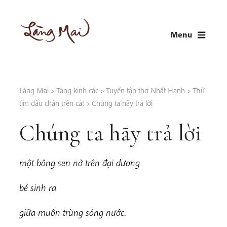
Skip
to
Menu
content
LÀNG MAI
Thích Nhất Hạnh
Làng Mai
>
Tàng kinh các
>
Tuyển tập thơ Nhất Hạnh
>
Thử
tìm dấu chân trên cát
>
Chúng ta hãy trả lời
Chúng ta hãy trả lời
mộ
t bông sen nở trên đại dương
b
é sinh ra
giữa muôn trùng sóng nước.