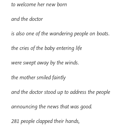
t
o welcome her new born
a
nd the doctor
i
s also one of the wandering people on boats.
t
he cries of the baby entering life
w
ere swept away by the winds.
t
he mother smiled faintly
a
nd the doctor stood up to address the people
a
nnouncing the news that was good.
281 people clapped their hands,