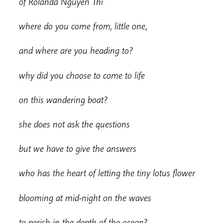
o
f Rolanda Nguyen Thi
w
here do you come from, little one,
a
nd where are you heading to?
w
h
y did you choose to come to life
on this wandering boat?
s
he does not ask the questions
but we have to give the answers
w
ho has the heart of letting the tiny lotus flower
b
looming at mid-night on the waves
t
o perish in the depth of the ocean?