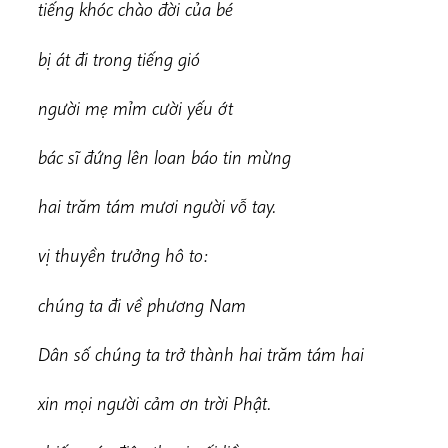
tiếng khóc chào đời của bé
bị át đi trong tiếng gió
n
g
ười mẹ mỉm cười yếu ớt
bác sĩ đứng lên loan báo tin mừng
h
ai trăm tám mươi người vỗ tay.
vị thuyền trưởng hô to:
chú
n
g ta đi về phương Nam
D
ân số chúng ta trở thành hai trăm tám hai
xin mọi người cảm ơn trời Phật.