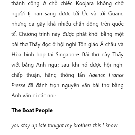
thành công ở chỗ chiếc Koojara không chở
người tị nạn sang được tới Úc và tới Guam,
nhưng đã gây khá nhiều chấn động trên quốc
tế. Chương trình này được phát khởi bằng một
bài thơ Thầy đọc ở hội nghị Tôn giáo Á châu và
Hòa bình họp tại Singapore. Bài thơ này Thầy
viết bằng Anh ngữ; sau khi nó được hội nghị
chấp thuận, hãng thông tấn
A
g
e
n
ce
F
ra
n
ce
P
r
es
s
e
đã đánh trọn nguyên văn bài thơ bằng
Anh văn đi các nơi:
The Boat People
y
ou stay up late tonight my brothers-this I know