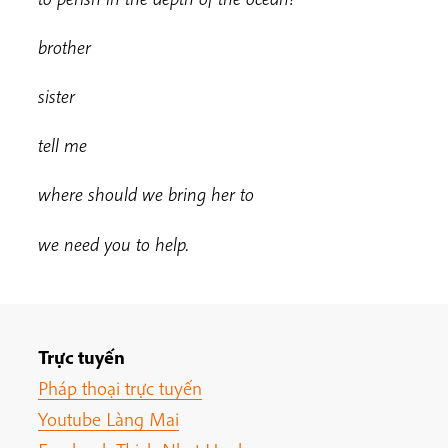
brother
s
i
s
ter
t
e
ll me
w
here should we bring her to
we need you to help.
Trực tuyến
Pháp thoại trực tuyến
Youtube Làng Mai