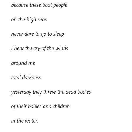
because these boat people
on the high seas
n
ev
er dare to go to sleep
I hear the cry of the winds
around me
t
o
t
a
l darkness
ye
s
terday they threw the dead bodies
of their babies and children
in the water.