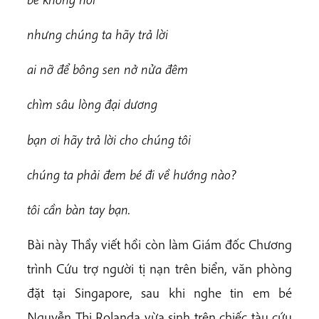
n
h
ư
n
g chúng ta hãy trả lời
a
i nỡ để bông sen nở nửa đêm
c
hìm sâu lòng đại dương
bạn ơi hãy trả lời cho chúng tôi
c
hú
n
g ta phải đem bé đi về hướng nào?
t
ô
i cần bàn tay bạn.
Bài này Thầy viết hồi còn làm Giám đốc Chương
trình Cứu trợ người tị nạn trên biển, văn phòng
đặt tại Singapore, sau khi nghe tin em bé
Nguyễn Thị Rolanda vừa sinh trên chiếc tàu cứu