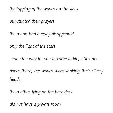
t
he tapping of the waves on the sides
p
u
nctuated their prayers
t
he moon had already disappeared
o
nly the light of the stars
s
hone the way for you to come to life, little one.
d
o
w
n there, the waves were shaking their silvery
heads.
t
he mother, lying on the bare deck,
d
id not have a private room