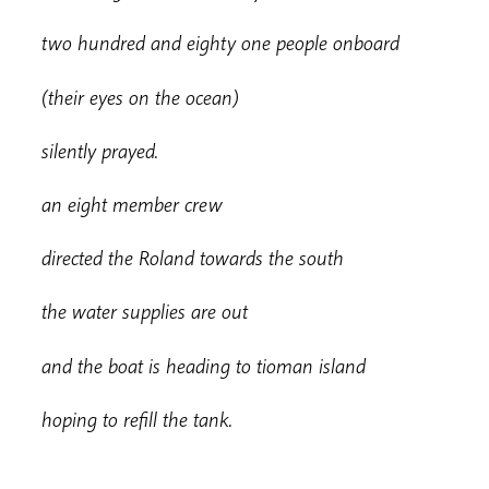
t
w
o hundred and eighty one people onboard
(
t
heir eyes on the ocean)
s
ilently prayed.
a
n eight member crew
d
irected the Roland towards the south
t
he water supplies are out
a
nd the boat is heading to tioman island
h
oping to refill the tank.