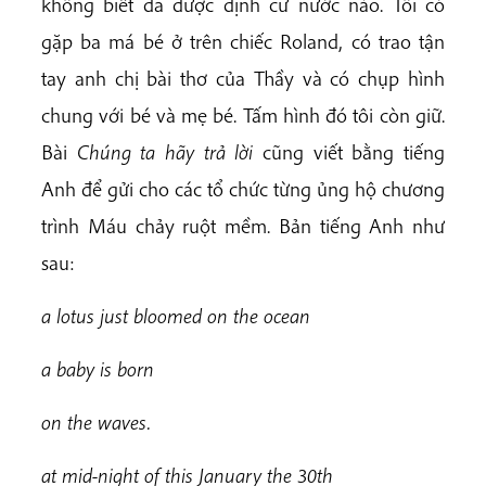
không biết đã được định cư nước nào. Tôi có
gặp ba má bé ở trên chiếc Roland, có trao tận
tay anh chị bài thơ của Thầy và có chụp hình
chung với bé và mẹ bé. Tấm hình đó tôi còn giữ.
Bài
Chúng ta hãy trả lời
cũng viết bằng tiếng
Anh để gửi cho các tổ chức từng ủng hộ chương
trình Máu chảy ruột mềm. Bản tiếng Anh như
sau:
a lotus just bloomed on the ocean
a baby is born
o
n the waves.
a
t mid-night of this January the 30th