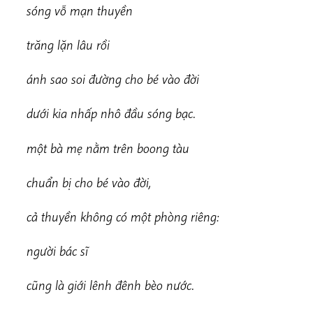
s
óng vỗ mạn thuyền
tr
ăng lặn lâu rồi
ánh sao soi đường cho bé vào đời
dưới kia nhấp nhô đầu sóng bạc.
mộ
t bà mẹ nằm trên boong tàu
c
hu
ẩn bị cho bé vào đời,
cả thuyền không có một phòng riêng:
ng
ười bác sĩ
cũng là giới lênh đênh bèo nước.