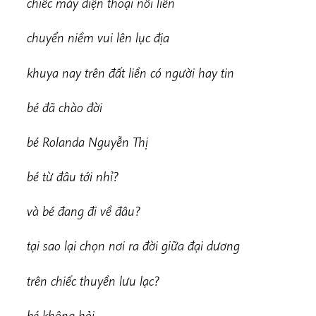
chiếc máy điện thoại nối liền
chu
y
ển niềm vui lên lục địa
khu
y
a nay trên đất liền có người hay tin
bé đã chào đời
bé Rolanda Nguyễn Thị
b
é từ đâu tới nhỉ?
v
à bé đang đi về đâu?
t
ại sao lại chọn nơi ra đời giữa đại dương
t
rên chiếc thuyền lưu lạc?
bé không hỏi