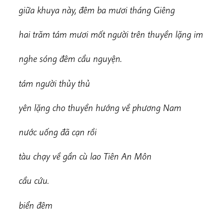
giữa khuya này, đêm ba mươi tháng Giêng
h
ai trăm tám mươi mốt người trên thuyền lặng im
nghe sóng đêm cầu nguyện.
t
ám người thủy thủ
yên lặng cho thuyền hướng về phương Nam
nước uống đã cạn rồi
t
à
u chạy về gần cù lao Tiên An Môn
cầ
u cứu.
biển đêm