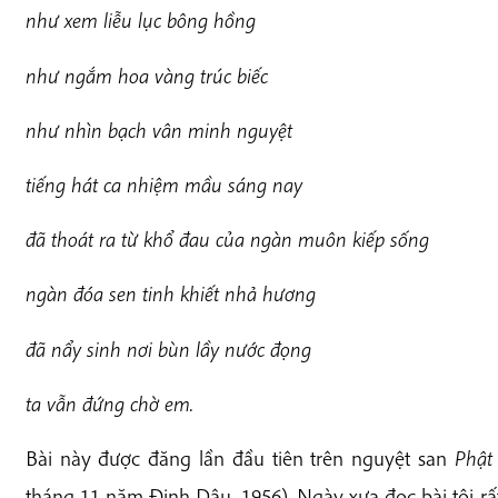
nh
ư xem liễu lục bông hồng
nh
ư ngắm hoa vàng trúc biếc
nh
ư nhìn bạch vân minh nguyệt
t
iếng hát ca nhiệm mầu sáng nay
đ
ã thoát ra từ khổ đau của ngàn muôn kiếp sống
n
gàn đóa sen tinh khiết nhả hương
đ
ã nẩy sinh nơi bùn lầy nước đọng
t
a vẫn đứng chờ em.
Bài này được đăng lần đầu tiên trên nguyệt san
Phật
tháng 11 năm Đinh Dậu, 1956). Ngày xưa đọc bài tôi rấ