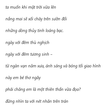
ta muốn khi mặt trời vừa lên
n
ắng mai sẽ xối chảy trên sườn đồi
n
h
ữ
n
g dòng thủy tinh loáng bạc.
n
gày với đêm thù nghịch
n
gày với đêm tương sinh –
t
ừ ngàn vạn năm xưa, ánh sáng và bóng tối giao hình
nà
y em bé thơ ngây
p
h
ải chăng em là một thiên thần vừa đọa?
đừ
n
g nhìn ta với nét nhăn trên trán