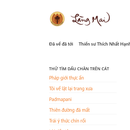
Skip
to
content
LÀNG MAI
Thích Nhất Hạnh
Đã về đã tới
Thiền sư Thích Nhất Hạn
THỬ TÌM DẤU CHÂN TRÊN CÁT
Pháp giới thực ấn
Tôi về lật lại trang xưa
Padmapani
Thiên đường đã mất
Trái ý thức chín rồi