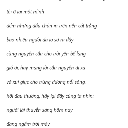
t
ô
i ở lại một mình
đ
ếm những dấu chân in trên nền cát trắng
b
ao nhiêu người đã lo sợ ra đây
cùng nguyện cầu cho trời yên bể lặng
g
ió ơi, hãy mang lời cầu nguyện đi xa
v
à xui giục cho trùng dương nổi sóng.
h
ỡ
i đau thương, hãy lại đây cùng ta nhìn:
n
g
ười lái thuyền sáng hôm nay
đ
ang ngắm trời mây