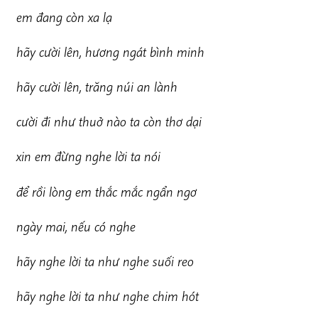
em đang còn xa lạ
hã
y cười lên, hương ngát bình minh
hã
y cười lên, trăng núi an lành
cười đi như thuở nào ta còn thơ dại
xin em đừng nghe lời ta nói
để rồi lòng em thắc mắc ngẩn ngơ
ngày mai, nếu có nghe
hã
y nghe lời ta như nghe suối reo
hã
y nghe lời ta như nghe chim hót