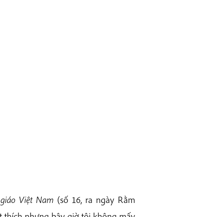
 giáo Việt Nam
(số 16, ra ngày Rằm
t thích nhưng bây giờ tôi không mấy