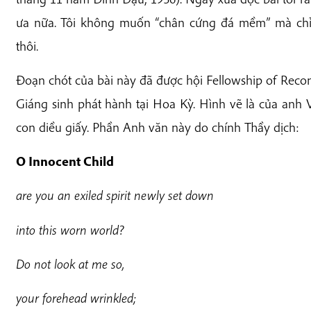
ưa nữa. Tôi không muốn “chân cứng đá mềm” mà chỉ
thôi.
Đoạn chót của bài này đã được hội Fellowship of Reconc
Giáng sinh phát hành tại Hoa Kỳ. Hình vẽ là của an
con diều giấy. Phần Anh văn này do chính Thầy dịch:
O Innocent Child
a
re you an exiled spirit newly set down
i
n
to this worn world?
Do not look at me so,
y
our forehead wrinkled;