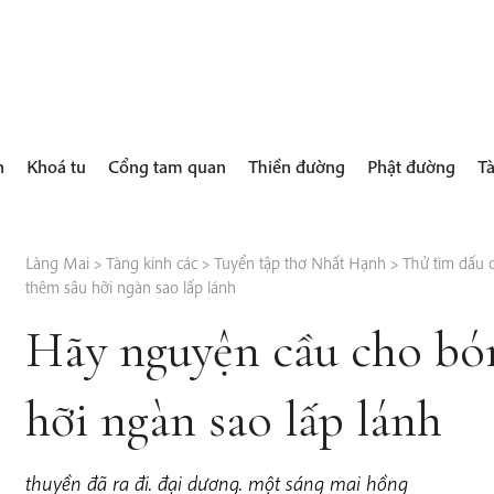
h
Khoá tu
Cổng tam quan
Thiền đường
Phật đường
Tà
Làng Mai
>
Tàng kinh các
>
Tuyển tập thơ Nhất Hạnh
>
Thử tìm dấu c
thêm sâu hỡi ngàn sao lấp lánh
Hãy nguyện cầu cho bón
hỡi ngàn sao lấp lánh
t
hu
y
ền đã ra đi. đại dương. một sáng mai hồng