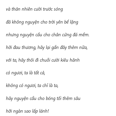
v
à thản nhiên cười trước sóng
đ
ã không nguyện cho trời yên bể lặng
n
h
ư
n
g nguyện cầu cho chân cứng đá mềm.
hỡ
i đau thương, hãy lại gần đây thêm nữa,
vớ
i ta, hãy thôi đi chuỗi cười kiêu hãnh
c
ó ngươi, ta là tất cả,
không có ngươi, ta chỉ là ta,
h
ã
y nguyện cầu cho bóng tối thêm sâu
h
ỡ
i ngàn sao lấp lánh!