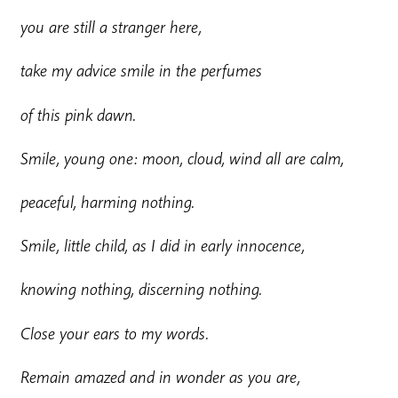
y
ou are still a stranger here,
t
a
k
e my advice smile in the perfumes
o
f this pink dawn.
S
mile, young one: moon, cloud, wind all are calm,
p
eaceful, harming nothing.
Smile, little child, as I did in early innocence,
k
nowing nothing, discerning nothing.
Close your ears to my words.
Remain amazed and in wonder as you are,