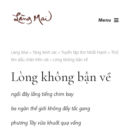
Skip
to
Menu
content
LÀNG MAI
Thích Nhất Hạnh
Làng Mai
>
Tàng kinh các
>
Tuyển tập thơ Nhất Hạnh
>
Thử
tìm dấu chân trên cát
>
Lòng không bận về
Lòng không bận về
n
g
ồ
i đây lắng tiếng chim bay
b
a ngàn thế giới không đầy tấc gang
p
h
ương Tây vừa khuất quạ vầng