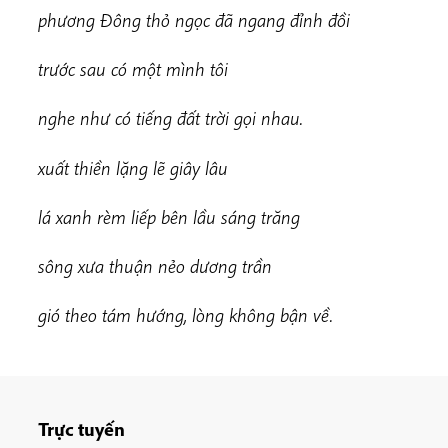
p
h
ương Đông thỏ ngọc đã ngang đỉnh đồi
t
r
ước sau có một mình tôi
n
ghe như có tiếng đất trời gọi nhau.
x
u
ấ
t thiền lặng lẽ giây lâu
l
á xanh rèm liếp bên lầu sáng trăng
s
ông xưa thuận nẻo dương trần
g
ió theo tám hướng, lòng không bận về.
Trực tuyến