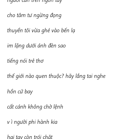
c
ho tâm tư ngừng đọng
t
hu
y
ền tôi vừa ghé vào bến lạ
im lặng dưới ánh đèn sao
tiếng nói trẻ thơ
thế giới nào quen thuộc? hãy lắng tai nghe
hồn cứ bay
c
ấ
t cánh không chờ lệnh
v
ì người phi hành kia
hai tay còn trói chặt