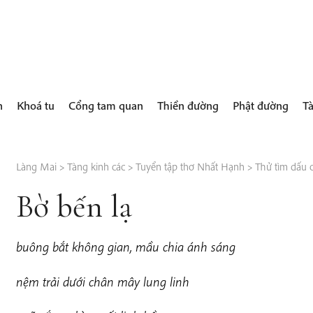
h
Khoá tu
Cổng tam quan
Thiền đường
Phật đường
Tà
Làng Mai
>
Tàng kinh các
>
Tuyển tập thơ Nhất Hạnh
>
Thử tìm dấu c
Bờ bến lạ
buông bắt không gian, mầu chia ánh sáng
n
ệm trải dưới chân mây lung linh