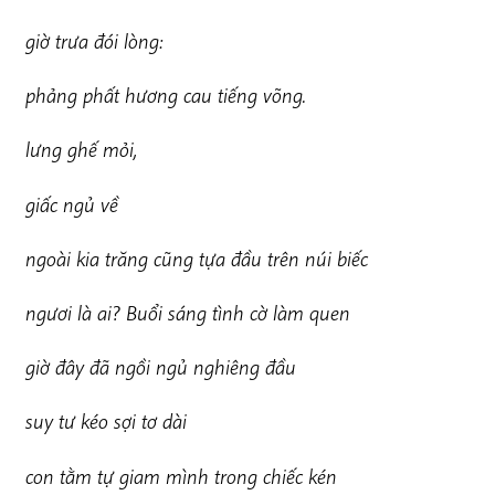
g
iờ trưa đói lòng:
ph
ảng phất hương cau tiếng võng.
lư
n
g ghế mỏi,
giấc ngủ về
n
g
oài kia trăng cũng tựa đầu trên núi biếc
ng
ươi là ai? Buổi sáng tình cờ làm quen
giờ đây đã ngồi ngủ nghiêng đầu
s
u
y tư kéo sợi tơ dài
con tằm tự giam mình trong chiếc kén