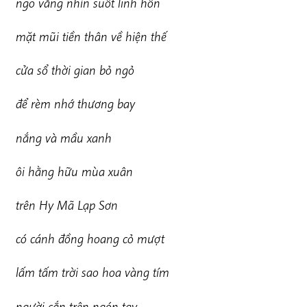
n
g
õ vắng nhìn suốt linh hồn
mặ
t mũi tiền thân về hiện thế
cửa sổ thời gian bỏ ngỏ
để rèm nhớ thương bay
nắng và mầu xanh
ô
i hằng hữu mùa xuân
trên Hy Mã Lạp Sơn
có cánh đồng hoang cỏ mượt
lấm tấm trời sao hoa vàng tím
ng
ười cắn trên ngón tay