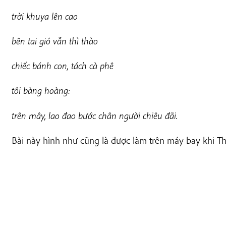
t
rời khuya lên cao
bên tai gió vẫn thì thào
c
hiếc bánh con, tách cà phê
t
ô
i bàng hoàng:
trên mây, lao đao bước chân người chiêu đãi.
Bài này hình như cũng là được làm trên máy bay khi T