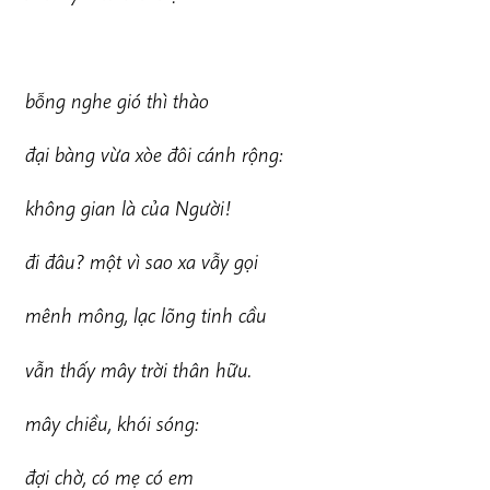
b
ỗng nghe gió thì thào
đại bàng vừa xòe đôi cánh rộng:
không gian là của Người!
đi đâu? một vì sao xa vẫy gọi
mênh mông, lạc lõng tinh cầu
v
ẫn thấy mây trời thân hữu.
mâ
y chiều, khói sóng:
đợ
i chờ, có mẹ có em