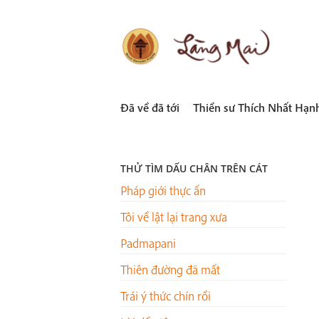
Skip
to
content
LÀNG MAI
Thích Nhất Hạnh
Đã về đã tới
Thiền sư Thích Nhất Hạn
THỬ TÌM DẤU CHÂN TRÊN CÁT
Pháp giới thực ấn
Tôi về lật lại trang xưa
Padmapani
Thiên đường đã mất
Trái ý thức chín rồi