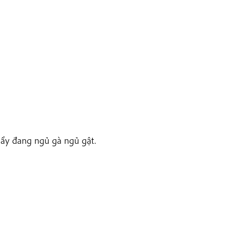
hầy đang ngủ gà ngủ gật.