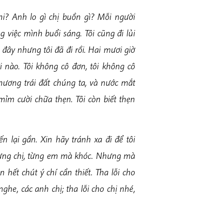
hi? Anh lo gì chị buồn gì? Mỗi người
 việc mình buổi sáng. Tôi cũng đi lủi
ở đây nhưng tôi đã đi rồi. Hai mươi giờ
 nào. Tôi không cô đơn, tôi không cô
i thương trái đất chúng ta, và nước mắt
 mỉm cười chữa thẹn. Tôi còn biết thẹn
iến lại gần. Xin hãy tránh xa đi để tôi
từng chị, từng em mà khóc. Nhưng mà
 hết chút ý chí cần thiết. Tha lỗi cho
nghe, các anh chị; tha lỗi cho chị nhé,