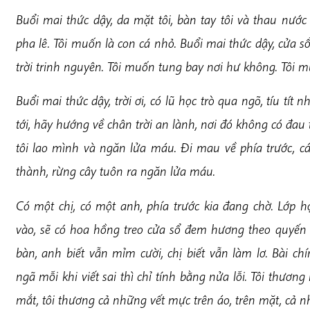
Buổi mai thức dậy, da mặt tôi, bàn tay tôi và thau nướ
pha lê. Tôi muốn là con cá nhỏ. Buổi mai thức dậy, cửa 
trời trinh nguyên. Tôi muốn tung bay nơi hư không. Tôi 
Buổi mai thức dậy, trời ơi, có lũ học trò qua ngõ, tíu tít 
tới, hãy hướng về chân trời an lành, nơi đó không có đau
tôi lao mình và ngăn lửa máu. Đi mau về phía trước, cá
thành, rừng cây tuôn ra ngăn lửa máu.
C
ó một chị, có một anh, phía trước kia đang chờ. Lớp 
vào, sẽ có hoa hồng treo cửa sổ đem hương theo quyế
bàn, anh biết vẫn mỉm cười, chị biết vẫn làm lơ. Bài c
ngã mỗi khi viết sai thì chỉ tính bằng nửa lỗi. Tôi thươ
mắt, tôi thương cả những vết mực trên áo, trên mặt, cả 