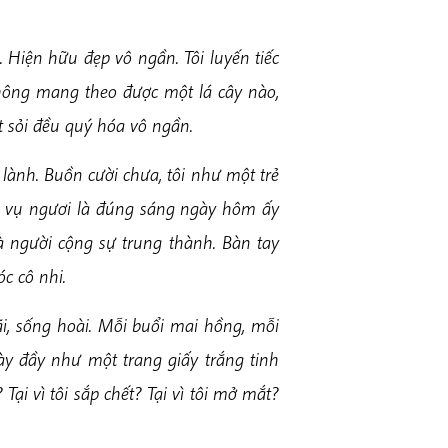
ụ. Hiện hữu đẹp vô ngần. Tôi luyến tiếc
 không mang theo được một lá cây nào,
t sỏi đều quý hóa vô ngần.
lành. Buồn cười chưa, tôi như một trẻ
ch vụ ngươi là đúng sáng ngày hôm ấy
là người cộng sự trung thành. Bàn tay
c cô nhi.
i, sống hoài. Mỗi buổi mai hồng, mỗi
y đầy như một trang giấy trắng tinh
Tại vì tôi sắp chết? Tại vì tôi mở mắt?