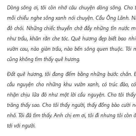
D
òng sông ơi, tôi còn nhớ câu chuyện dòng sông. Cho 
mỗi chiều nghe sông xanh nói chuyện. Cầu Ông Lãnh. N
đỏ chói. Những chiếc thuyền chở đầy những tĩn nước
như trầu, khăn rằn che tóc. Quê hương đẹp biết bao nhi
vườn cau, nào giàn trầu, nào bến sông quen thuộc. Tôi 
cũng không tìm thấy quê hương.
Đ
ấ
t quê hương, tôi đang đếm bằng những bước chân. Đ
cầu nguyện cho những khu vườn xanh, có trúc đào, có
nhận chịu lửa đỏ như một lời cầu nguyện. Cho tôi thấy
trăng thấy sao. Cho tôi thấy người, thấy đồng bào cười n
nhỏ. Tôi đã tìm thấy. Anh chị em ơi, tôi đi nhưng tôi còn ở
tới với người.