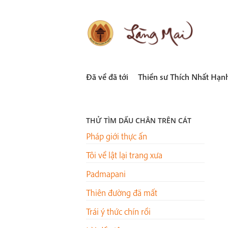
Skip
to
content
LÀNG MAI
Thích Nhất Hạnh
Đã về đã tới
Thiền sư Thích Nhất Hạn
THỬ TÌM DẤU CHÂN TRÊN CÁT
Pháp giới thực ấn
Tôi về lật lại trang xưa
Padmapani
Thiên đường đã mất
Trái ý thức chín rồi