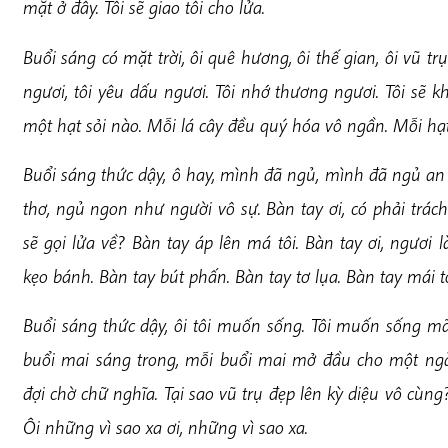
mặt ở đây. Tôi sẽ giao tôi cho lửa.
Buổi sáng có mặt trời, ôi quê hương, ôi thế gian, ôi vũ tr
ngươi, tôi yêu dấu ngươi. Tôi nhớ thương ngươi. Tôi sẽ
một hạt sỏi nào. Mỗi lá cây đều quý hóa vô ngần. Mỗi hạ
Buổi sáng thức dậy, ô hay, mình đã ngủ, mình đã ngủ an 
thơ, ngủ ngon như người vô sự. Bàn tay ơi, có phải trá
sẽ gọi lửa về? Bàn tay áp lên má tôi. Bàn tay ơi, ngươi 
kẹo bánh. Bàn tay bút phấn. Bàn tay tơ lụa. Bàn tay mái tó
Buổi sáng thức dậy, ôi tôi muốn sống. Tôi muốn sống mã
buổi mai sáng trong, mỗi buổi mai mở đầu cho một ngà
đợi chờ chữ nghĩa. Tại sao vũ trụ đẹp lên kỳ diệu vô cùng? 
Ôi những vì sao xa ơi, những vì sao xa.