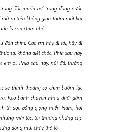
c trong. Tôi muốn bơi trong dòng nước
sổ mở ra trên không gian thơm mát khi
muốn là con chim nhỏ.
như đàn chim. Các em hãy đi tới, hãy đi
 thương, không giết chóc. Phía sau này
c em ơi. Phía sau này, núi đá, trường
học sẽ thỉnh thoảng có chim bướm lạc
n rũ. Kẹo bánh chuyền nhau dưới gậm
hính tả đọc bằng giọng miền Nam, hỏi
ng những mái tóc, tôi thương những cặp
những dòng mũi chảy thò lò.