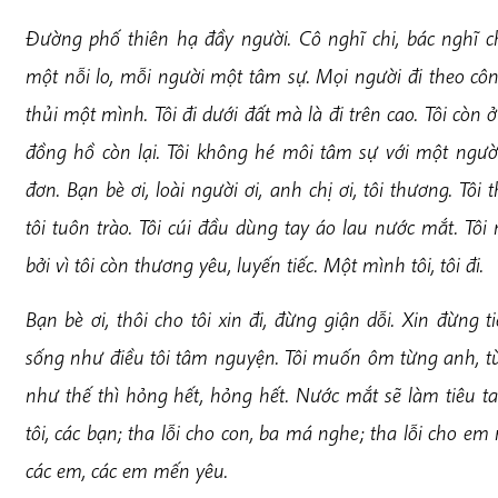
Đ
ường phố thiên hạ đầy người. Cô nghĩ chi, bác nghĩ c
một nỗi lo, mỗi người một tâm sự. Mọi người đi theo công
thủi một mình. Tôi đi dưới đất mà là đi trên cao. Tôi còn 
đồng hồ còn lại. Tôi không hé môi tâm sự với một người
đơn. Bạn bè ơi, loài người ơi, anh chị ơi, tôi thương. Tô
tôi tuôn trào. Tôi cúi đầu dùng tay áo lau nước mắt. Tôi
bởi vì tôi còn thương yêu, luyến tiếc. Một mình tôi, tôi đi.
B
ạn bè ơi, thôi cho tôi xin đi, đừng giận dỗi. Xin đừng t
sống như điều tôi tâm nguyện. Tôi muốn ôm từng anh, 
như thế thì hỏng hết, hỏng hết. Nước mắt sẽ làm tiêu tan
tôi, các bạn; tha lỗi cho con, ba má nghe; tha lỗi cho em 
các em, các em mến yêu.