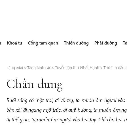
h
Khoá tu
Cổng tam quan
Thiền đường
Phật đường
Tà
Làng Mai
>
Tàng kinh các
>
Tuyển tập thơ Nhất Hạnh
>
Thử tìm dấu c
Chân dung
Buổi sáng có mặt trời, ơi vũ trụ, ta muốn ôm ngươi vào 
bán xôi đi ngang ngõ trúc, ơi quê hương, ta muốn ôm ngư
ôi thế gian, ta muốn ôm ngươi vào hai tay. Chỉ còn hai m