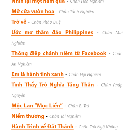
Nhìn lại một năm qua
-
Chân Hoa Nghiêm
Mở cửa vườn hoa
-
Chân Tánh Nghiêm
Trở về
-
Chân Pháp Duệ
Ước mơ thăm đảo Philippines
-
Chân Mai
Nghiêm
Thông điệp chánh niệm từ Facebook
-
Chân
An Nghiêm
Em là hành tinh xanh
-
Chân Hội Nghiêm
Tình Thầy Trò Nghĩa Tăng Thân
-
Chân Pháp
Nguyện
Mộc Lan “Mọc Liền”
-
Chân Bi Trú
Niềm thương
-
Chân Tài Nghiêm
Hành Trình về Đất Thánh
-
Chân Trời Ngộ Không