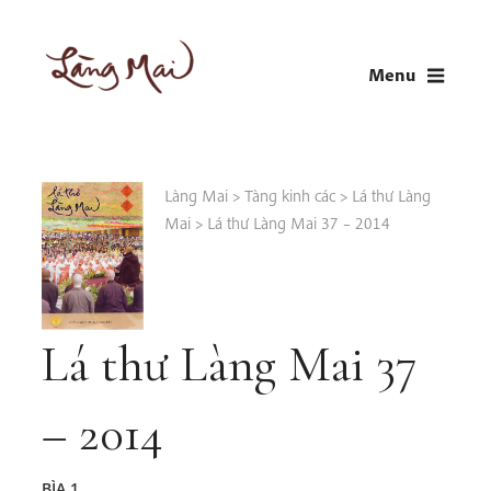
Skip
to
Menu
content
LÀNG MAI
Thích Nhất Hạnh
Làng Mai
>
Tàng kinh các
>
Lá thư Làng
Mai
>
Lá thư Làng Mai 37 – 2014
Lá thư Làng Mai 37
– 2014
BÌA 1