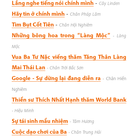
Lắng nghe tiếng nói chính mình
-
Cây Linden
Hãy tin ở chính mình
-
Chân Pháp Lâm
Tim Bụt Cốt Tiên
-
Chân Hội Nghiêm
Những bông hoa trong “Làng Mộc”
-
Làng
Mộc
Vua Ba Tư Nặc viếng thăm Tăng Thân Làng
Mai Thái Lan
-
Chân Trời Bắc Sơn
Google - Sự dừng lại đang diễn ra
- Chân Hiến
Nghiêm
Thiền sư Thích Nhất Hạnh thăm World Bank
-
Hiệu Minh
Sự tái sinh mầu nhiệm
-
Tâm Hương
Cuộc dạo chơi của Ba
-
Chân Trung Hải