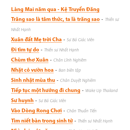
Làng Mai năm qua - Kệ Truyền Đăng
Trăng sao là tâm thức, ta là trăng sao
-
Thiền sư
Nhất Hạnh
Xuân đất Mẹ trời Cha
-
Sư Bá Giác Viên
Đi tìm tự do
-
Thiền sư Nhất Hạnh
Chùm thơ Xuân
-
Chân Lĩnh Nghiêm
Nhặt cỏ vườn hoa
-
Ban biên tập
Sinh nhật mùa thu
-
Chân Duyệt Nghiêm
Tiếp tục một hướng đi chung
-
Wake Up Thailand
Sư huynh
-
Sư Bá Giác Viên
Vào Dòng Rong Chơi
-
Chân Thuần Tiến
Tìm niết bàn trong sinh tử
-
Thiền sư Nhất Hạnh