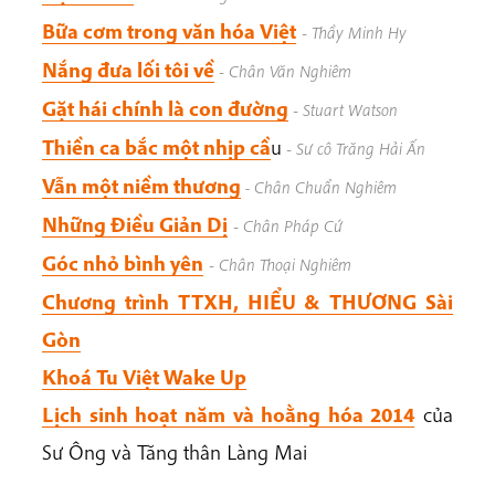
Bữa cơm trong văn hóa Việt
-
Thầy Minh Hy
Nắng đưa lối tôi về
-
Chân Văn Nghiêm
Gặt hái chính là con đường
-
Stuart Watson
Thiền ca bắc một nhịp cầ
u
-
Sư cô Trăng Hải Ấn
Vẫn một niềm thương
- Chân Chuẩn Nghiêm
Những Điều Giản Dị
-
Chân Pháp Cứ
Góc nhỏ bình yên
-
Chân Thoại Nghiêm
Chương trình TTXH, HIỂU & THƯƠNG Sài
Gòn
Khoá Tu Việt Wake Up
Lịch sinh hoạt năm và hoằng hóa 2014
của
Sư Ông và Tăng thân Làng Mai