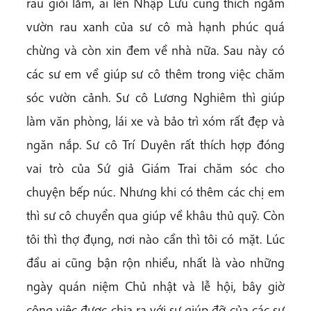
rau giỏi lắm, ai lên Nhập Lưu cũng thích ngắm
vườn rau xanh của sư cô mà hạnh phúc quá
chừng và còn xin đem về nhà nữa. Sau này có
các sư em về giúp sư cô thêm trong việc chăm
sóc vườn cảnh. Sư cô Lương Nghiêm thì giúp
làm văn phòng, lái xe và bảo trì xóm rất đẹp và
ngăn nắp. Sư cô Trí Duyên rất thích hợp đóng
vai trò của Sứ giả Giám Trai chăm sóc cho
chuyện bếp núc. Nhưng khi có thêm các chị em
thì sư cô chuyển qua giúp về khâu thủ quỹ. Còn
tôi thì thợ đụng, nơi nào cần thì tôi có mặt. Lúc
đầu ai cũng bận rộn nhiều, nhất là vào những
ngày quán niệm Chủ nhật và lễ hội, bây giờ
công việc được chia ra với sự giúp đỡ của các sư