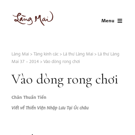
Skip
to
Menu
content
LÀNG MAI
Thích Nhất Hạnh
Làng Mai
>
Tàng kinh các
>
Lá thư Làng Mai
>
Lá thư Làng
Mai 37 – 2014
>
Vào dòng rong chơi
Vào dòng rong chơi
Chân Thuần Tiến
Viết về Thiền Viện Nhập Lưu Tại Úc châu