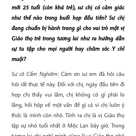
mới 25 tuổi (còn khá trẻ), sư chị có cảm giác
như thế nào trong buổi họp đầu tiên? Sư chị
đang chuẩn bị hành trang gì cho vai trò một vị
Giáo thọ trẻ trong tương lai như ra hướng dẫn
sự tu tập cho mọi người hay chăm sóc Y chỉ
muội?
Sư cô Cẩm Nghiêm
: Cám ơn sư em đã hỏi câu
hỏi rất thực tế này. Đối với chị, ngày đầu tiên đi
họp chị thấy vui lắm, chị không có gì phải lo
lắng, hồi hộp về một vấn đề gì cả vì chị luôn ý
thức là mình còn nhỏ. Tính ra chị là vị Giáo thọ
tập sự nhỏ tuổi nhất ở Mộc Lan bây giờ. Trong
tương lai chị nghĩ mình cũng là vị Giáo thọ nhỏ