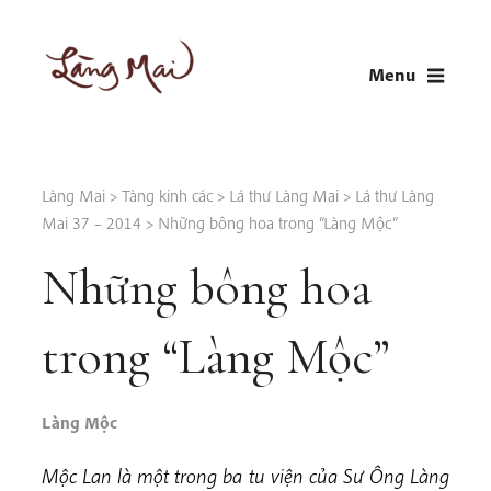
Skip
to
Menu
content
LÀNG MAI
Thích Nhất Hạnh
Làng Mai
>
Tàng kinh các
>
Lá thư Làng Mai
>
Lá thư Làng
Mai 37 – 2014
>
Những bông hoa trong “Làng Mộc”
Những bông hoa
trong “Làng Mộc”
Làng Mộc
Mộc Lan là một trong ba tu viện của Sư Ông Làng