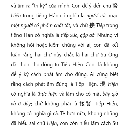
và tìm ra “tri kỷ” của mình. Con để ý đến chữ 䁂
Hiền
trong tiếng Hán
có nghĩa là
người tốt
hoặc
một người có phẩm chất tốt
; và chữ 接
Tiếp
trong
tiếng Hán có nghĩa là
tiếp xúc, gặp gỡ
. Nhưng vì
không hỏi hoặc kiểm chứng với ai, con đã kết
luận rằng hai chữ này chắc là hai chữ Sư Ông
đã chọn cho dòng tu Tiếp Hiện. Con đã không
để ý kỹ cách phát âm cho đúng. Ai cũng biết
rằng cách phát âm đúng là Tiếp Hiện, 現
Hiện
có nghĩa là
thực hiện
và làm cho có mặt
bây giờ
và ở đây
; chứ không phải là 接賢 Tiếp Hiền,
không có nghĩa gì cả. Tệ hơn nữa, không những
đã hiểu sai chữ
Hiện
, con còn hiểu lầm cách Sư