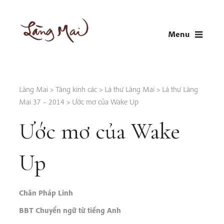
Skip
to
Menu
content
LÀNG MAI
Thích Nhất Hạnh
Làng Mai
>
Tàng kinh các
>
Lá thư Làng Mai
>
Lá thư Làng
Mai 37 – 2014
>
Ước mơ của Wake Up
Ước mơ của Wake
Up
Chân Pháp Linh
BBT Chuyển ngữ từ tiếng Anh