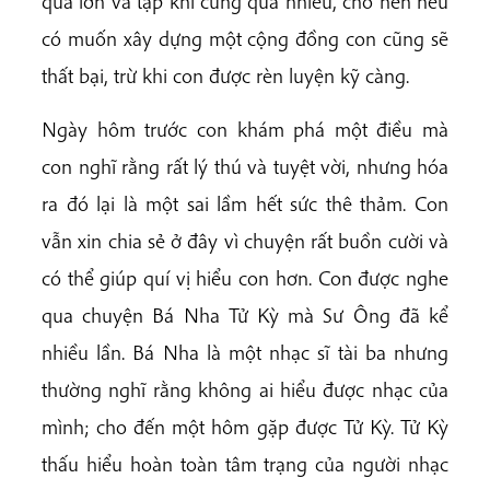
quá lớn và tập khí cũng quá nhiều, cho nên nếu
có muốn xây dựng một cộng đồng con cũng sẽ
thất bại, trừ khi con được rèn luyện kỹ càng.
Ngày hôm trước con khám phá một điều mà
con nghĩ rằng rất lý thú và tuyệt vời, nhưng hóa
ra đó lại là một sai lầm hết sức thê thảm. Con
vẫn xin chia sẻ ở đây vì chuyện rất buồn cười và
có thể giúp quí vị hiểu con hơn. Con được nghe
qua chuyện Bá Nha Tử Kỳ mà Sư Ông đã kể
nhiều lần. Bá Nha là một nhạc sĩ tài ba nhưng
thường nghĩ rằng không ai hiểu được nhạc của
mình; cho đến một hôm gặp được Tử Kỳ. Tử Kỳ
thấu hiểu hoàn toàn tâm trạng của người nhạc