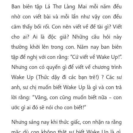
Ban biên tập Lá Thơ Làng Mai mỗi năm đều
nhờ con viết bài và mỗi lần như vậy con đều
cảm thấy bối rối. Con nên viết về đề tài gì? Viết
cho ai? Ai là độc giả? Những câu hỏi này
thường khởi lên trong con. Năm nay ban biên
tập đề nghị với con rằng: “Cứ viết về Wake Up!”.
Nhưng con có quyền gì để viết về chương trình
Wake Up (Thức dậy đi các bạn trẻ!) ? Các sư
anh, sư chị muốn biết Wake Up là gì và con trả
lời rằng: “Vâng, con cũng muốn biết nữa – con
ước gì ai đó sẽ nói cho con biết!”
Nhưng sáng nay khi thức giấc, con nhận ra rằng
mặc dù con không thật sự biết Wake Up là gì,