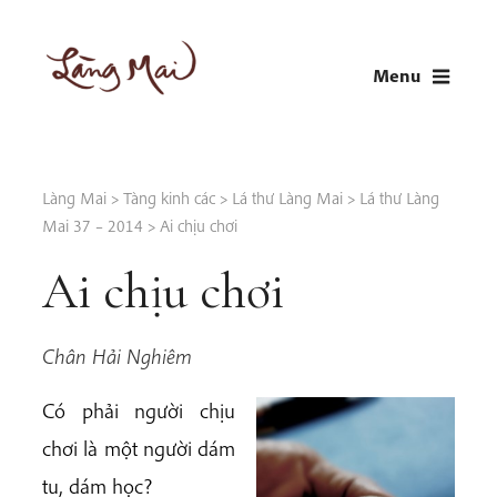
Skip
to
Menu
content
LÀNG MAI
Thích Nhất Hạnh
Làng Mai
>
Tàng kinh các
>
Lá thư Làng Mai
>
Lá thư Làng
Mai 37 – 2014
>
Ai chịu chơi
Ai chịu chơi
Chân Hải Nghiêm
Có phải người chịu
chơi là một người dám
tu, dám học?