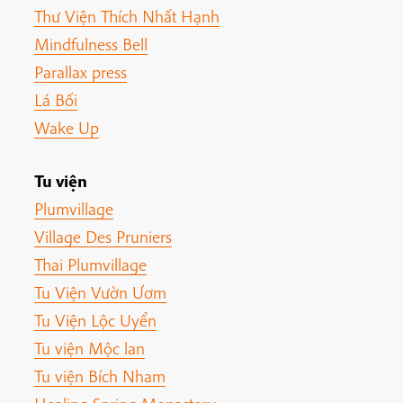
Thư Viện Thích Nhất Hạnh
Mindfulness Bell
Parallax press
Lá Bối
Wake Up
Tu viện
Plumvillage
Village Des Pruniers
Thai Plumvillage
Tu Viện Vườn Ươm
Tu Viện Lộc Uyển
Tu viện Mộc lan
Tu viện Bích Nham