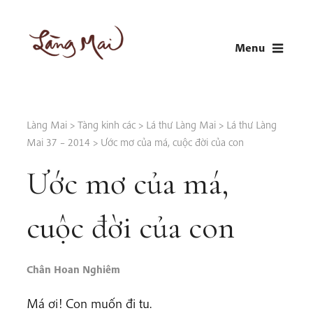
Skip
to
Menu
content
LÀNG MAI
Thích Nhất Hạnh
Làng Mai
>
Tàng kinh các
>
Lá thư Làng Mai
>
Lá thư Làng
Mai 37 – 2014
>
Ước mơ của má, cuộc đời của con
Ước mơ của má,
cuộc đời của con
Chân Hoan Nghiêm
Má ơi! Con muốn đi tu.