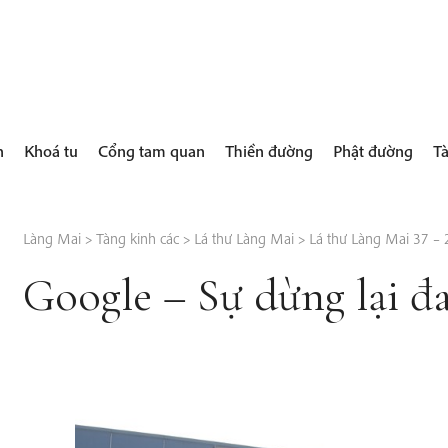
h
Khoá tu
Cổng tam quan
Thiền đường
Phật đường
Tà
Làng Mai
>
Tàng kinh các
>
Lá thư Làng Mai
>
Lá thư Làng Mai 37 –
Google – Sự dừng lại đa