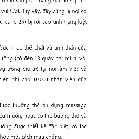
p đoàn sáng tạo hàng đầu thế giới –
ui tươi. Tuy vậy, đây cũng là nơi có
khoảng 29) bị rơi vào tình trạng kiệt
sức khỏe thể chất và tinh thần của
 uống (có đến 18 quầy bar mi-ni với
ụ trông giữ trẻ tại nơi làm việc và
iễn phí cho 10.000 nhân viên của
được thưởng thẻ tín dụng massage
n nếu muốn, hoặc có thể buông thư và
ường được thiết kế đặc biệt, có tác
 khỏe một cách mau chóng.