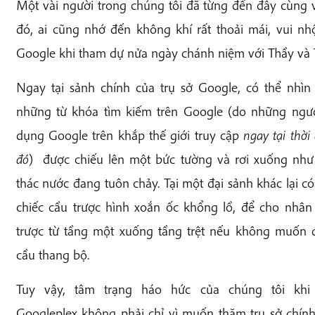
Một vài người trong chúng tôi đã từng đến đây cùng 
đó, ai cũng nhớ đến không khí rất thoải mái, vui n
Google khi tham dự nửa ngày chánh niệm với Thầy và
Ngay tại sảnh chính của trụ sở Google, có thể nhìn
những từ khóa tìm kiếm trên Google (do những ngư
dụng Google trên khắp thế giới truy cập
ngay tại thời
đó
) được chiếu lên một bức tường và rơi xuống nh
thác nước đang tuôn chảy. Tại một đại sảnh khác lại c
chiếc cầu trược hình xoắn ốc khổng lồ, để cho nhân
trược từ tầng một xuống tầng trệt nếu không muốn
cầu thang bộ.
Tuy vậy, tâm trạng háo hức của chúng tôi khi
Googleplex không phải chỉ vì muốn thăm trụ sở chín