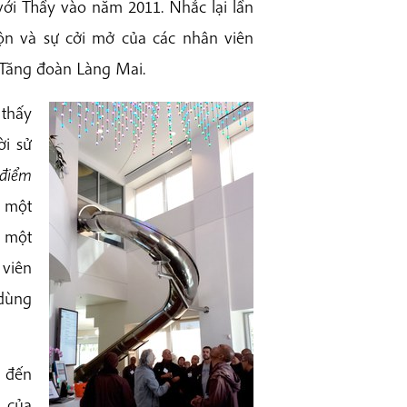
với Thầy vào năm 2011. Nhắc lại lần
hộn và sự cởi mở của các nhân viên
 Tăng đoàn Làng Mai.
 thấy
ời sử
 điểm
ư một
ó một
 viên
 dùng
 đến
h của