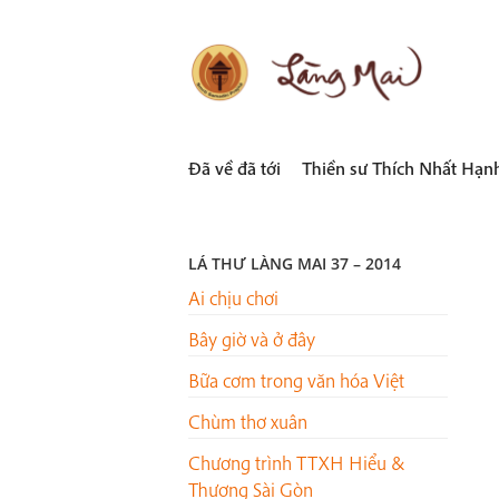
Skip
to
content
LÀNG MAI
Thích Nhất Hạnh
Đã về đã tới
Thiền sư Thích Nhất Hạn
LÁ THƯ LÀNG MAI 37 – 2014
Ai chịu chơi
Bây giờ và ở đây
Bữa cơm trong văn hóa Việt
Chùm thơ xuân
Chương trình TTXH Hiểu &
Thương Sài Gòn