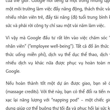
của thế giới”. Google nổi tiếng là một trong những tậ
một môi trường làm việc đầy năng động, thách thức và v
nhiều nhân viên trẻ, đầy tài năng (độ tuổi trung bình 
sức và phải rời công ty chỉ sau một vài năm làm việc.
Vì vậy mà Google đầu tư rất lớn vào việc chăm sóc “
nhân viên” (“employee well-being”). Tất cả đồ ăn thức
thức uống miễn phí), dịch vụ thể dục thể thao, dịch v
nhiều dịch vụ khác nữa được phục vụ hoàn toàn m
Google.
Nếu hoàn thành tốt một dự án được giao, bạn sẽ 
(massage credits). Với thẻ này, bạn có thể đổi ra tiề
xạc lại năng lượng với “napping pod” – một chiếc gi
dụng giúp cơ thể buông thư tối đa và phục hồi lại sức