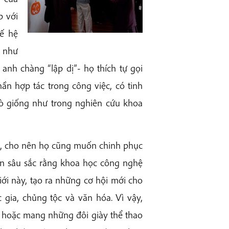
p với
hế hệ
 như
anh chàng “lập dị”- họ thích tự gọi
hần hợp tác trong công việc, có tinh
mò giống như trong nghiên cứu khoa
, cho nên họ cũng muốn chinh phục
tin sâu sắc rằng khoa học công nghệ
iới này, tạo ra những cơ hội mới cho
 gia, chủng tộc và văn hóa. Vì vậy,
hoặc mang những đôi giày thể thao