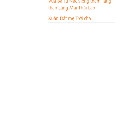
Vua Ba Tư Nặc viếng thăm Tăng
thân Làng Mai Thái Lan
Xuân Đất mẹ Trời cha