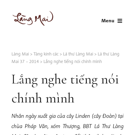
Skip
to
Menu
content
LÀNG MAI
Thích Nhất Hạnh
Làng Mai
>
Tàng kinh các
>
Lá thư Làng Mai
>
Lá thư Làng
Mai 37 – 2014
>
Lắng nghe tiếng nói chính mình
Lắng nghe tiếng nói
chính mình
Nhân ngày xuất gia của cây Linden (cây Đoàn) tại
chùa Pháp Vân, xóm Thượng, BBT Lá Thư Làng