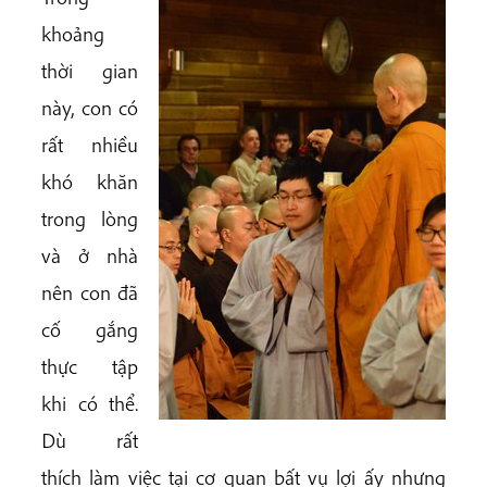
khoảng
thời gian
này, con có
rất nhiều
khó khăn
trong lòng
và ở nhà
nên con đã
cố gắng
thực tập
khi có thể.
Dù rất
thích làm việc tại cơ quan bất vụ lợi ấy nhưng