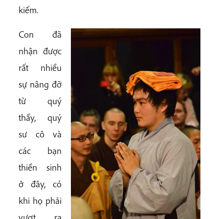
kiếm.
Con đã
nhận được
rất nhiều
sự nâng đỡ
từ quý
thầy, quý
sư cô và
các bạn
thiền sinh
ở đây, có
khi họ phải
vượt ra