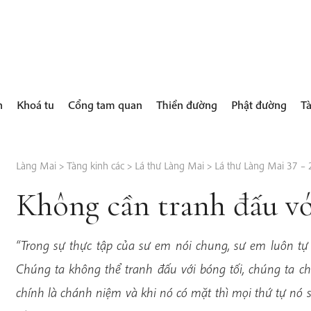
h
Khoá tu
Cổng tam quan
Thiền đường
Phật đường
Tà
Làng Mai
>
Tàng kinh các
>
Lá thư Làng Mai
>
Lá thư Làng Mai 37 –
Không cần tranh đấu vớ
“Trong sự thực tập của sư em nói chung, sư em luôn tự
Chúng ta không thể tranh đấu với bóng tối, chúng ta c
chính là chánh niệm và khi nó có mặt thì mọi thứ tự nó