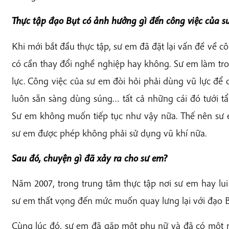
Thực tập đạo Bụt có ảnh hưởng gì đến công việc của 
Khi mới bắt đầu thực tập, sư em đã đặt lại vấn đề về c
có cần thay đổi nghề nghiệp hay không. Sư em làm tro
lực. Công việc của sư em đòi hỏi phải dùng vũ lực để 
luôn sẵn sàng dùng súng… tất cả những cái đó tưới t
Sư em không muốn tiếp tục như vậy nữa. Thế nên sư e
sư em được phép không phải sử dụng vũ khí nữa.
Sau đó, chuyện gì đã xảy ra cho sư em?
Năm 2007, trong trung tâm thực tập nơi sư em hay lui 
sư em thất vọng đến mức muốn quay lưng lại với đạo B
Cùng lúc đó, sư em đã gặp một phụ nữ và đã có một 