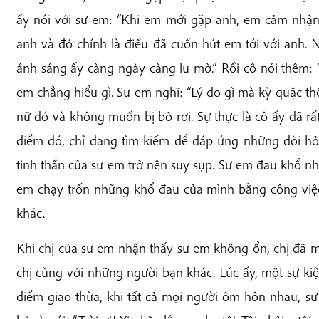
ấy nói với sư em: “Khi em mới gặp anh, em cảm nhận
anh và đó chính là điều đã cuốn hút em tới với anh
ánh sáng ấy càng ngày càng lu mờ.” Rồi cô nói thêm: “V
em chẳng hiểu gì. Sư em nghĩ: “Lý do gì mà kỳ quặc thế
nữ đó và không muốn bị bỏ rơi. Sự thực là cô ấy đã rấ
điểm đó, chỉ đang tìm kiếm để đáp ứng những đòi hỏi
tinh thần của sư em trở nên suy sụp. Sư em đau khổ nh
em chạy trốn những khổ đau của mình bằng công việc, 
khác.
Khi chị của sư em nhận thấy sư em không ổn, chị đã 
chị cùng với những người bạn khác. Lúc ấy, một sự kiện
điểm giao thừa, khi tất cả mọi người ôm hôn nhau, sư