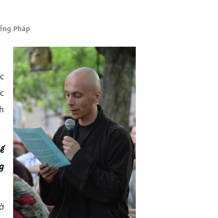
iếng Pháp
c
c
h
ế
g
ở