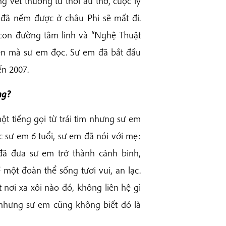
 vết thương từ thời ấu thơ, cuộc ly
đã nếm được ở châu Phi sẽ mất đi.
 con đường tâm linh và “Nghệ Thuật
ên mà sư em đọc. Sư em đã bắt đầu
ến 2007.
ng?
t tiếng gọi từ trái tim nhưng sư em
 sư em 6 tuổi, sư em đã nói với mẹ:
ã đưa sư em trở thành cảnh binh,
một đoàn thể sống tươi vui, an lạc.
nơi xa xôi nào đó, không liên hệ gì
 nhưng sư em cũng không biết đó là