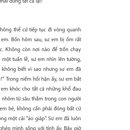
phải dừng tất cả lại!”
không thể cứ tiếp tục đi vòng quanh
ư em. Bốn hôm sau, sư em bị ốm rất
c. Không còn nơi nào để trốn chạy
 một tuần lễ, sư em nhìn lên tường,
 không biết vì sao nhưng sư em đã
i!” Trong niềm hối hận ấy, sư em bắt
 em khóc cho tất cả những khổ đau
ẹ nhõm từ sâu thẳm trong con người
 em bé, không cần phải đóng bất cứ
ng một cái “áo giáp”. Sư em đã luôn
hép mình sống với tính ấy. Bây giờ