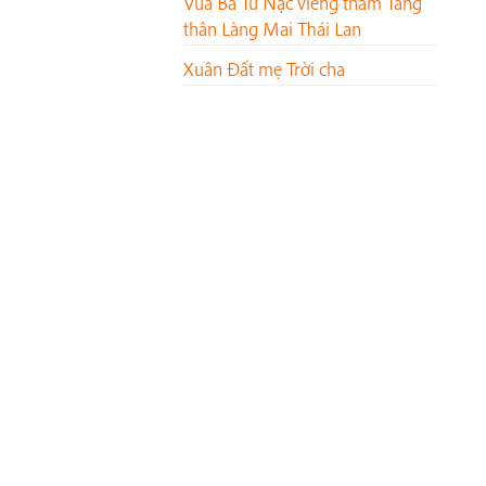
Vua Ba Tư Nặc viếng thăm Tăng
thân Làng Mai Thái Lan
Xuân Đất mẹ Trời cha