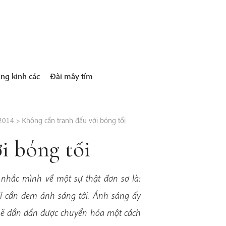
ng kinh các
Đài mây tím
 2014
>
Không cần tranh đấu với bóng tối
i bóng tối
 nhắc mình về một sự thật đơn sơ là:
hỉ cần đem ánh sáng tới. Ánh sáng ấy
 sẽ dần dần được chuyển hóa một cách