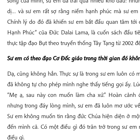
sống của mình, sư em đã trải qua nhiều khổ đau: những
dị… và sư em rất sợ rằng niềm hạnh phúc mà sư em 
Chính lý do đó đã khiến sư em bắt đầu quan tâm tới
Hạnh Phúc” của Đức Dalai Lama, là cuốn sách đầu ti
thực tập đạo Bụt theo truyền thống Tây Tạng từ 2002 đ
Sư em có theo đạo Cơ Đốc giáo trong thời gian đó khô
Dạ, cũng không hẳn. Thực sự là trong sư em luôn có mộ
đã không tự cho phép mình nghe thấy tiếng gọi ấy. Lúc
“Mẹ ạ, sau này con muốn làm cha xứ.” Hoàn cảnh đ
nhưng trong đáy lòng mình, sư em đã luôn mơ ước về 
Sư em không muốn tin rằng đức Chúa hiện diện ở một 
đến mình cả. Có một điều gì đó trăn trở trong sư em
điều gì.