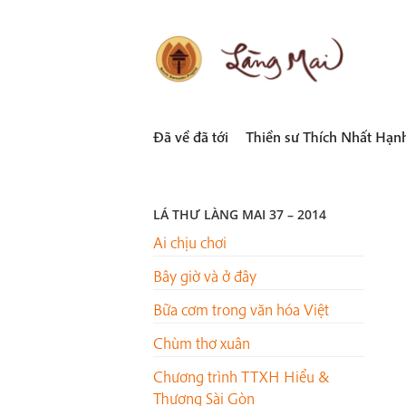
Skip
to
content
LÀNG MAI
Thích Nhất Hạnh
Đã về đã tới
Thiền sư Thích Nhất Hạn
LÁ THƯ LÀNG MAI 37 – 2014
Ai chịu chơi
Bây giờ và ở đây
Bữa cơm trong văn hóa Việt
Chùm thơ xuân
Chương trình TTXH Hiểu &
Thương Sài Gòn