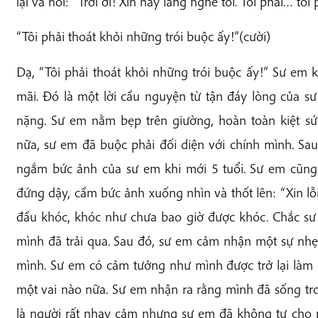
lại và nói: “Trời ơi! Xin hãy lắng nghe tôi. Tôi phải… tôi 
“Tôi phải thoát khỏi những trói buộc ấy!”(cười)
Dạ, “Tôi phải thoát khỏi những trói buộc ấy!” Sư em 
mãi. Đó là một lời cầu nguyện từ tận đáy lòng của s
nặng. Sư em nằm bẹp trên giường, hoàn toàn kiệt sứ
nữa, sư em đã buộc phải đối diện với chính mình. Sau
ngắm bức ảnh của sư em khi mới 5 tuổi. Sư em cũng
đứng dậy, cầm bức ảnh xuống nhìn và thốt lên: “Xin lỗ
đầu khóc, khóc như chưa bao giờ được khóc. Chắc sư
mình đã trải qua. Sau đó, sư em cảm nhận một sự nh
mình. Sư em có cảm tưởng như mình được trở lại làm
một vai nào nữa. Sư em nhận ra rằng mình đã sống tro
là người rất nhạy cảm nhưng sư em đã không tự cho p