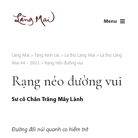
Skip
to
Menu
content
LÀNG MAI
Thích Nhất Hạnh
Làng Mai
>
Tàng kinh các
>
Lá thư Làng Mai
>
Lá thư Làng
Mai 44 – 2021
>
Rạng nẻo đường vui
Rạng nẻo đường vui
Sư cô Chân Trăng Mây Lành
Đường đồi núi quanh co hiểm trở