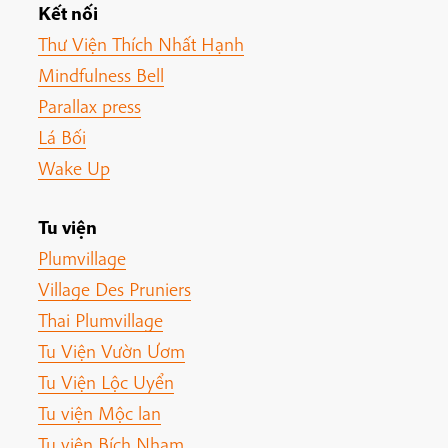
Kết nối
Thư Viện Thích Nhất Hạnh
Mindfulness Bell
Parallax press
Lá Bối
Wake Up
Tu viện
Plumvillage
Village Des Pruniers
Thai Plumvillage
Tu Viện Vườn Ươm
Tu Viện Lộc Uyển
Tu viện Mộc lan
Tu viện Bích Nham