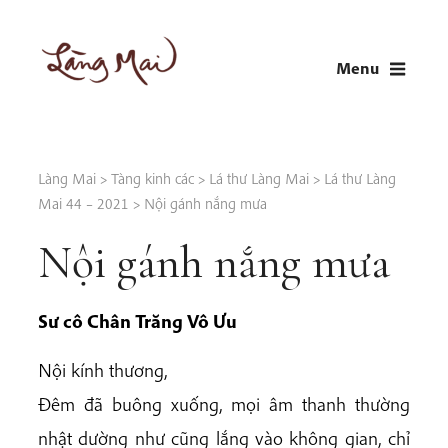
Skip
to
Menu
content
LÀNG MAI
Thích Nhất Hạnh
Làng Mai
>
Tàng kinh các
>
Lá thư Làng Mai
>
Lá thư Làng
Mai 44 – 2021
>
Nội gánh nắng mưa
Nội gánh nắng mưa
Sư cô Chân Trăng Vô Ưu
Nội kính thương,
Đêm đã buông xuống, mọi âm thanh thường
nhật dường như cũng lắng vào không gian, chỉ