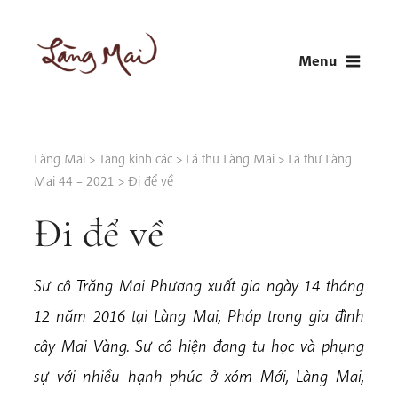
Skip
to
Menu
content
LÀNG MAI
Thích Nhất Hạnh
Làng Mai
>
Tàng kinh các
>
Lá thư Làng Mai
>
Lá thư Làng
Mai 44 – 2021
>
Đi để về
Đi để về
Sư cô Trăng Mai Phương xuất gia ngày 14 tháng
12 năm 2016 tại Làng Mai, Pháp trong gia đình
cây Mai Vàng. Sư cô hiện đang tu học và phụng
sự với nhiều hạnh phúc ở xóm Mới, Làng Mai,