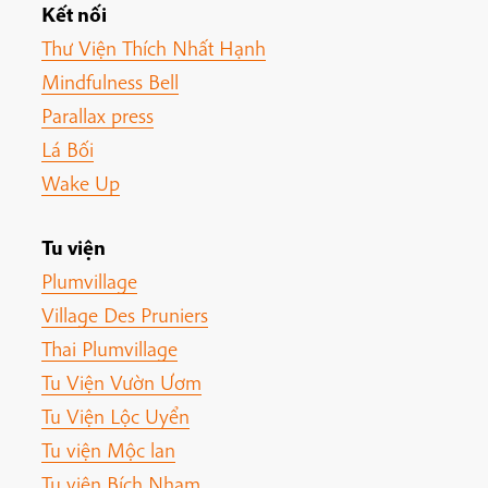
Kết nối
Thư Viện Thích Nhất Hạnh
Mindfulness Bell
Parallax press
Lá Bối
Wake Up
Tu viện
Plumvillage
Village Des Pruniers
Thai Plumvillage
Tu Viện Vườn Ươm
Tu Viện Lộc Uyển
Tu viện Mộc lan
Tu viện Bích Nham