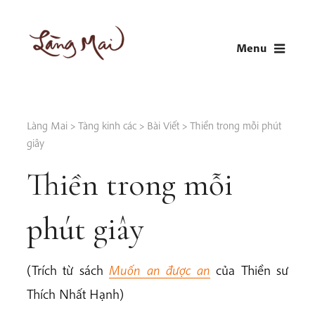
Skip
to
Menu
content
LÀNG MAI
Thích Nhất Hạnh
Làng Mai
>
Tàng kinh các
>
Bài Viết
>
Thiền trong mỗi phút
giây
Thiền trong mỗi
phút giây
(Trích từ sách
Muốn an được an
của Thiền sư
Thích Nhất Hạnh)