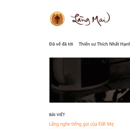
Skip
to
content
LÀNG MAI
Thích Nhất Hạnh
Đã về đã tới
Thiền sư Thích Nhất Hạn
BÀI VIẾT
Lắng nghe tiếng gọi của Đất Mẹ