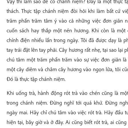
Vậy thì làm sao để có chánh niệm? Đây là một thực t
thách. Thực tập chánh niệm đòi hỏi khi làm bất cứ vi
trăm phần trăm tâm ý vào cả những việc đơn giản 
cuốn sách hay thắp một nén hương. Khi còn là một c
chính điện nhiều lần trong ngày. Tôi đã được dạy là p
tay trái đặt lên tay phải. Cây hương rất nhẹ, tại sao lại 
chú tâm một trăm phần trăm vào sự việc đơn giản là
một cây diêm và châm cây hương vào ngọn lửa, tôi cũ
Đó là thực tập chánh niệm.
Khi uống trà, hành động rót trà vào chén cũng là một
trong chánh niệm. Đừng nghĩ tới quá khứ. Đừng nghĩ 
ngày mai. Hãy chỉ chú tâm vào việc rót trà. Hãy đầu 
hiện tại, bây giờ và ở đây. Ai cũng biết rót trà, ai cũn