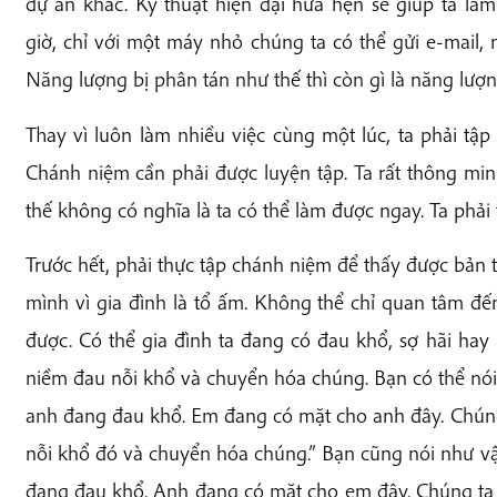
dự án khác. Kỹ thuật hiện đại hứa hẹn sẽ giúp ta là
giờ, chỉ với một máy nhỏ chúng ta có thể gửi e-mail, 
Năng lượng bị phân tán như thế thì còn gì là năng lượ
Thay vì luôn làm nhiều việc cùng một lúc, ta phải tập
Chánh niệm cần phải được luyện tập. Ta rất thông mi
thế không có nghĩa là ta có thể làm được ngay. Ta phải 
Trước hết, phải thực tập chánh niệm để thấy được bản t
mình vì gia đình là tổ ấm. Không thể chỉ quan tâm đ
được. Có thể gia đình ta đang có đau khổ, sợ hãi hay
niềm đau nỗi khổ và chuyển hóa chúng. Bạn có thể nói
anh đang đau khổ. Em đang có mặt cho anh đây. Chún
nỗi khổ đó và chuyển hóa chúng.” Bạn cũng nói như vậ
đang đau khổ. Anh đang có mặt cho em đây. Chúng ta