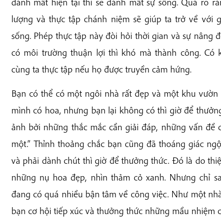
đánh mất hiện tại thì sẽ đánh mất sự sống. Quá rõ 
lượng và thực tập chánh niệm sẽ giúp ta trở về với gi
sống. Phép thực tập này đòi hỏi thời gian và sự nâng đ
có môi trường thuận lợi thì khó mà thành công. Có
cùng ta thực tập nếu họ được truyền cảm hứng.
Bạn có thể có một ngôi nhà rất đẹp và một khu vườn 
mình có hoa, nhưng bạn lại không có thì giờ để thưởng
ảnh bởi những thắc mắc cần giải đáp, những vấn đề c
một.” Thỉnh thoảng chắc bạn cũng đã thoáng giác ng
và phải dành chút thì giờ để thưởng thức. Đó là do thi
những nụ hoa đẹp, nhìn thảm cỏ xanh. Nhưng chỉ sa
đang có quá nhiều bận tâm về công việc. Như một nhà
bạn cơ hội tiếp xúc và thưởng thức những mầu nhiệm c