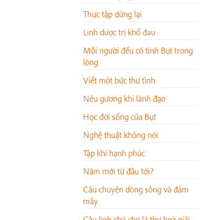
Thực tập dừng lại
Linh dược trị khổ đau
Mỗi người đều có tính Bụt trong
lòng
Viết một bức thư tình
Nêu gương khi lãnh đạo
Học đời sống của Bụt
Nghệ thuật không nói
Tập khí hạnh phúc
Năm mới từ đâu tới?
Câu chuyện dòng sông và đám
mây
Câu linh chú cho lá thư hoà giải