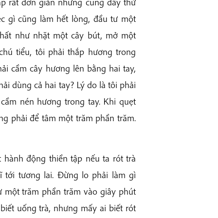
ập rất đơn giản nhưng cũng đầy thử
ệc gì cũng làm hết lòng, đầu tư một
nhất như nhặt một cây bút, mở một
hú tiểu, tôi phải thắp hương trong
hải cầm cây hương lên bằng hai tay,
phải dùng cả hai tay? Lý do là tôi phải
 cầm nén hương trong tay. Khi quẹt
ng phải để tâm một trăm phần trăm.
 hành động thiền tập nếu ta rót trà
tới tương lai. Đừng lo phải làm gì
tư một trăm phần trăm vào giây phút
g biết uống trà, nhưng mấy ai biết rót