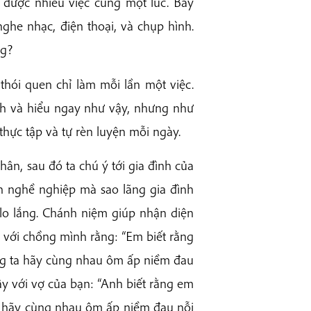
m được nhiều việc cùng một lúc. Bây
nghe nhạc, điện thoại, và chụp hình.
ng?
 thói quen chỉ làm mỗi lần một việc.
nh và hiểu ngay như vậy, nhưng như
thực tập và tự rèn luyện mỗi ngày.
hân, sau đó ta chú ý tới gia đình của
ến nghề nghiệp mà sao lãng gia đình
 lo lắng. Chánh niệm giúp nhận diện
 với chồng mình rằng: “Em biết rằng
g ta hãy cùng nhau ôm ấp niềm đau
y với vợ của bạn: “Anh biết rằng em
 hãy cùng nhau ôm ấp niềm đau nỗi