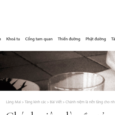
h
Khoá tu
Cổng tam quan
Thiền đường
Phật đường
Tà
Làng Mai
>
Tàng kinh các
>
Bài Viết
>
Chánh niệm là nền tảng cho nh