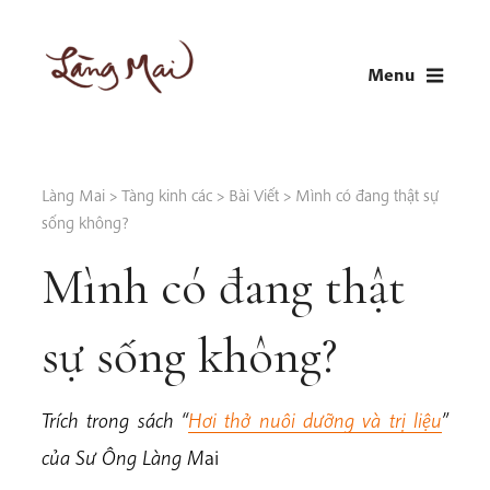
Skip
to
Menu
content
LÀNG MAI
Thích Nhất Hạnh
Làng Mai
>
Tàng kinh các
>
Bài Viết
>
Mình có đang thật sự
sống không?
Mình có đang thật
sự sống không?
Trích trong sách “
Hơi thở nuôi dưỡng và trị liệu
”
của Sư Ông Làng M
ai