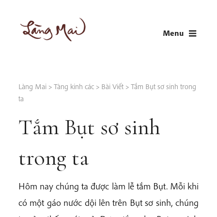
Skip
to
Menu
content
LÀNG MAI
Thích Nhất Hạnh
Làng Mai
>
Tàng kinh các
>
Bài Viết
>
Tắm Bụt sơ sinh trong
ta
Tắm Bụt sơ sinh
trong ta
Hôm nay chúng ta được làm lễ tắm Bụt. Mỗi khi
có một gáo nước dội lên trên Bụt sơ sinh, chúng