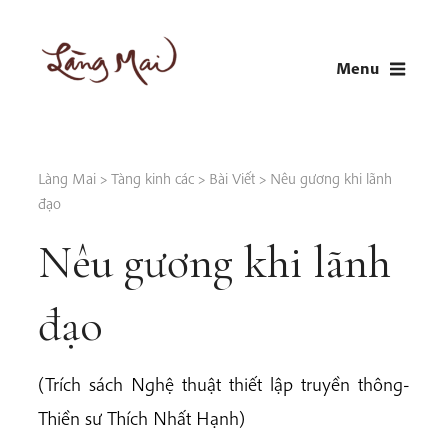
Skip
to
Menu
content
LÀNG MAI
Thích Nhất Hạnh
Làng Mai
>
Tàng kinh các
>
Bài Viết
>
Nêu gương khi lãnh
đạo
Nêu gương khi lãnh
đạo
(Trích sách Nghệ thuật thiết lập truyền thông-
Thiền sư Thích Nhất Hạnh)