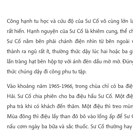
Công hạnh tu học và cứu độ của Sư Cố vô cùng lớn la
rất hiền. Hạnh nguyện của Sư Cố là khiêm cung, thể ch
Sư Cố nằm bên phải chánh điện nhìn từ bên ngoài 
thành ra ngủ rất ít, thường thức dậy lúc hai hoặc ba 
lần tràng hạt bên hộp tợ với ánh đèn dầu mờ mờ. Đúng 
thức chúng dậy đi công phu tu tập.
Vào khoảng năm 1965-1966, trong chùa chỉ có ba điệu
Hải. Sư Cố chia phiên cho ba điệu hầu Sư Cố. Một đi
pha trà khi có khách đến thăm. Một điệu thì treo mù
Mùa đông thì điệu lấy than đỏ bỏ vào lồng ấp để Sư Cố
nấu cơm ngày ba bữa và sắc thuốc. Sư Cố thường hay