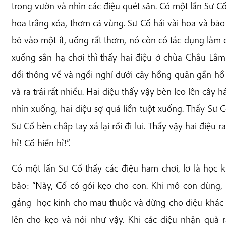
trong vườn và nhìn các điệu quét sân. Có một lần Sư C
hoa trắng xóa, thơm cả vùng. Sư Cố hái vài hoa và bảo
bỏ vào một ít, uống rất thơm, nó còn có tác dụng làm 
xuống sân hạ chơi thì thấy hai điệu ở chùa Châu Lâm
đồi thông về và ngồi nghỉ dưới cây hồng quân gần hồ
và ra trái rất nhiều. Hai điệu thấy vậy bèn leo lên cây 
nhìn xuống, hai điệu sợ quá liền tuột xuống. Thấy Sư 
Sư Cố bèn chắp tay xá lại rồi đi lui. Thấy vậy hai điệu 
hỉ! Cố hiền hỉ!”.
Có một lần Sư Cố thấy các điệu ham chơi, lơ là học ki
bảo: “Này, Cố có gói kẹo cho con. Khi mô con dùng,
gắng học kinh cho mau thuộc và đừng cho điệu khác b
lên cho kẹo và nói như vậy. Khi các điệu nhận quà 