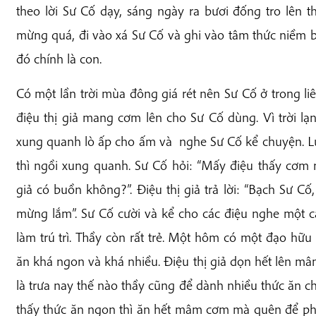
theo lời Sư Cố dạy, sáng ngày ra bươi đống tro lên t
mừng quá, đi vào xá Sư Cố và ghi vào tâm thức niềm b
đó chính là con.
Có một lần trời mùa đông giá rét nên Sư Cố ở trong l
điệu thị giả mang cơm lên cho Sư Cố dùng. Vì trời l
xung quanh lò ấp cho ấm và nghe Sư Cố kể chuyện. L
thì ngồi xung quanh. Sư Cố hỏi: “Mấy điệu thấy cơm n
giả có buồn không?”. Điệu thị giả trả lời: “Bạch Sư C
mừng lắm”. Sư Cố cười và kể cho các điệu nghe một c
làm trú trì. Thầy còn rất trẻ. Một hôm có một đạo hữu
ăn khá ngon và khá nhiều. Điệu thị giả dọn hết lên mâm
là trưa nay thế nào thầy cũng để dành nhiều thức ăn ch
thấy thức ăn ngon thì ăn hết mâm cơm mà quên để phần