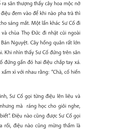
ố ra sân thượng thấy cây hoa mộc nở
 điệu đem vào để khi nào pha trà thì
cho sáng mắt. Một lần khác Sư Cố đi
 và chùa Thọ Đức đi nhặt củi ngoài
 Bán Nguyệt. Cây hồng quân rất lớn
hái. Khi nhìn thấy Sư Cố đứng trên sân
Cố đứng gần đó hai điệu chắp tay xá.
ra xầm xì với nhau rằng: “Chà, cố hiền
nh, Sư Cố gọi từng điệu lên liêu và
 nhưng mà ráng học cho giỏi nghe,
iết”. Điệu nào cũng được Sư Cố gọi
ra rồi, điệu nào cũng mừng thầm là