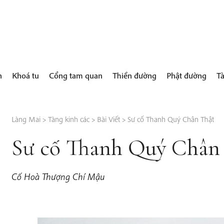
h
Khoá tu
Cổng tam quan
Thiền đường
Phật đường
Tà
Làng Mai
>
Tàng kinh các
>
Bài Viết
>
Sư cố Thanh Quý Chân Thật
Sư cố Thanh Quý Chân
Cố Hoà Thượng Chí Mậu