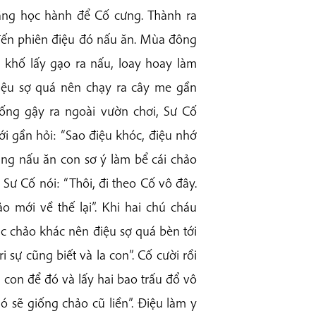
ắng học hành để Cố cưng. Thành ra
 đến phiên điệu đó nấu ăn. Mùa đông
ng khố lấy gạo ra nấu, loay hoay làm
Điệu sợ quá nên chạy ra cây me gần
ng gậy ra ngoài vườn chơi, Sư Cố
ới gần hỏi: “Sao điệu khóc, điệu nhớ
áng nấu ăn con sơ ý làm bể cái chảo
. Sư Cố nói: “Thôi, đi theo Cố vô đây.
 mới về thế lại”. Khi hai chú cháu
ác chảo khác nên điệu sợ quá bèn tới
 sự cũng biết và la con”. Cố cười rồi
, con để đó và lấy hai bao trấu đổ vô
ó sẽ giống chảo cũ liền”. Điệu làm y