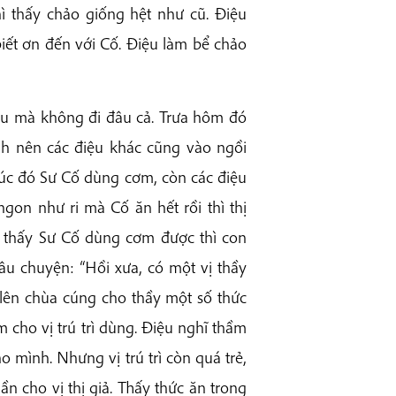
hì thấy chảo giống hệt như cũ. Điệu
iết ơn đến với Cố. Điệu làm bể chảo
iêu mà không đi đâu cả. Trưa hôm đó
ạnh nên các điệu khác cũng vào ngồi
úc đó Sư Cố dùng cơm, còn các điệu
gon như ri mà Cố ăn hết rồi thì thị
ố, thấy Sư Cố dùng cơm được thì con
âu chuyện: “Hồi xưa, có một vị thầy
 lên chùa cúng cho thầy một số thức
 cho vị trú trì dùng. Điệu nghĩ thầm
o mình. Nhưng vị trú trì còn quá trẻ,
 cho vị thị giả. Thấy thức ăn trong