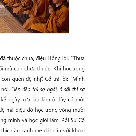
đã thuộc chưa, điệu Hồng lời: “Thưa
ồi mà con chưa thuộc. Khi học xong
 con quên đệ nhị”. Cố trả lời: “Mình
nói: “
lên đèo thì sợ ngãi, ở sãi thì sợ
 kể ngày xưa lâu lắm ở đây có một
đệ mà điệu đó học trong vòng mười
ông minh và học giỏi lắm. Rồi Sư Cố
ì thích ăn canh me đất nấu với khoai