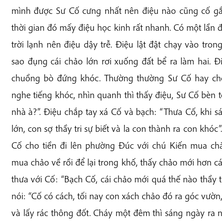
mình được Sư Cố cưng nhất nên điệu nào cũng cố g
thời gian đó mấy điệu học kinh rất nhanh. Có một lần
trời lạnh nên điệu dậy trễ. Điệu lật đật chạy vào tro
sao đụng cái chảo lớn rơi xuống đất bể ra làm hai. 
chuồng bò đứng khóc. Thường thường Sư Cố hay chố
nghe tiếng khóc, nhìn quanh thì thấy điệu, Sư Cố bèn t
nhà à?”. Điệu chắp tay xá Cố và bạch: “Thưa Cố, khi s
lớn, con sợ thầy tri sự biết và la con thành ra con khóc”
Cố cho tiền đi lên phường Đúc với chú Kiến mua chảo
mua chảo về rồi để lại trong khố, thấy chảo mới hơn c
thưa với Cố: “Bạch Cố, cái chảo mới quá thế nào thầy tri
nói: “Cố có cách, tối nay con xách chảo đó ra góc vườn
và lấy rác thông đốt. Cháy một đêm thì sáng ngày ra n