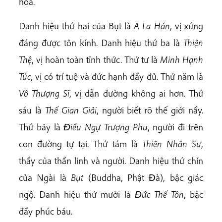
hoa.
Danh hiệu thứ hai của Bụt là
A La Hán
, vị xứng
đáng được tôn kính. Danh hiệu thứ ba là
Thiện
Thệ
, vị hoàn toàn tỉnh thức. Thứ tư là
Minh Hạnh
Túc
, vị có trí tuệ và đức hạnh đầy đủ. Thứ năm là
Vô Thượng Sĩ
, vị dẫn đường không ai hơn. Thứ
sáu là
Thế Gian Giải
, người biết rõ thế giới nầy.
Thứ bảy là
Ðiều Ngự Trượng Phu
, người đi trên
con đường tự tại. Thứ tám là
Thiên Nhân Sư
,
thầy của thần linh và người. Danh hiệu thứ chín
của Ngài là
Bụt
(Buddha, Phật Ðà), bậc giác
ngộ. Danh hiệu thứ mười là
Ðức Thế Tôn
, bậc
đầy phúc báu.