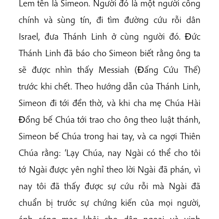
Lem tên là Simeon. Người đó là một người công
chính và sùng tín, đi tìm đường cứu rỗi dân
Israel, đưa Thánh Linh ở cùng người đó. Ðức
Thánh Linh đã báo cho Simeon biết rằng ông ta
sẽ được nhìn thấy Messiah (Ðấng Cứu Thế)
trước khi chết. Theo hướng dẫn của Thánh Linh,
Simeon đi tới đền thờ, và khi cha mẹ Chúa Hài
Ðồng bế Chúa tới trao cho ông theo luật thánh,
Simeon bế Chúa trong hai tay, và ca ngợi Thiên
Chúa rằng: ‘Lạy Chúa, nay Ngài có thể cho tôi
tớ Ngài được yên nghỉ theo lời Ngài đã phán, vì
nay tôi đã thấy được sự cứu rỗi mà Ngài đã
chuẩn bị trước sự chứng kiến của mọi người,
ánh sáng mạc khải cho dân ngoại và vinh